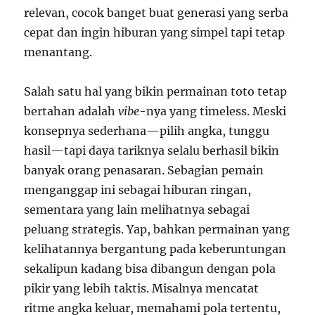
relevan, cocok banget buat generasi yang serba
cepat dan ingin hiburan yang simpel tapi tetap
menantang.
Salah satu hal yang bikin permainan toto tetap
bertahan adalah
vibe
-nya yang timeless. Meski
konsepnya sederhana—pilih angka, tunggu
hasil—tapi daya tariknya selalu berhasil bikin
banyak orang penasaran. Sebagian pemain
menganggap ini sebagai hiburan ringan,
sementara yang lain melihatnya sebagai
peluang strategis. Yap, bahkan permainan yang
kelihatannya bergantung pada keberuntungan
sekalipun kadang bisa dibangun dengan pola
pikir yang lebih taktis. Misalnya mencatat
ritme angka keluar, memahami pola tertentu,