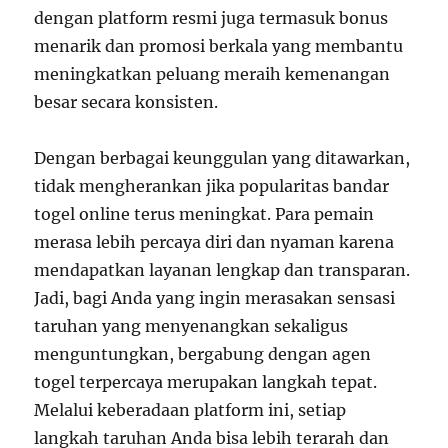
dengan platform resmi juga termasuk bonus
menarik dan promosi berkala yang membantu
meningkatkan peluang meraih kemenangan
besar secara konsisten.
Dengan berbagai keunggulan yang ditawarkan,
tidak mengherankan jika popularitas bandar
togel online terus meningkat. Para pemain
merasa lebih percaya diri dan nyaman karena
mendapatkan layanan lengkap dan transparan.
Jadi, bagi Anda yang ingin merasakan sensasi
taruhan yang menyenangkan sekaligus
menguntungkan, bergabung dengan agen
togel terpercaya merupakan langkah tepat.
Melalui keberadaan platform ini, setiap
langkah taruhan Anda bisa lebih terarah dan