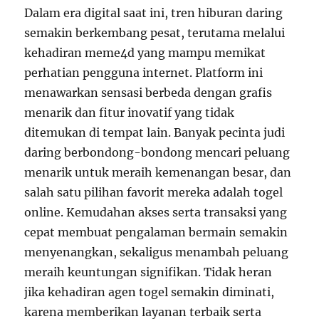
Dalam era digital saat ini, tren hiburan daring
semakin berkembang pesat, terutama melalui
kehadiran meme4d yang mampu memikat
perhatian pengguna internet. Platform ini
menawarkan sensasi berbeda dengan grafis
menarik dan fitur inovatif yang tidak
ditemukan di tempat lain. Banyak pecinta judi
daring berbondong-bondong mencari peluang
menarik untuk meraih kemenangan besar, dan
salah satu pilihan favorit mereka adalah togel
online. Kemudahan akses serta transaksi yang
cepat membuat pengalaman bermain semakin
menyenangkan, sekaligus menambah peluang
meraih keuntungan signifikan. Tidak heran
jika kehadiran agen togel semakin diminati,
karena memberikan layanan terbaik serta