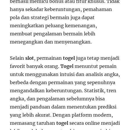
berhasil memicu bonus atau fitur khusus. Tidak
hanya sekadar keberuntungan, pemahaman
pola dan strategi bermain juga dapat
meningkatkan peluang kemenangan,
membuat pengalaman bermain lebih
menegangkan dan menyenangkan.
Selain
slot
, permainan
togel
juga tetap menjadi
favorit banyak orang.
Togel
menuntut pemain
untuk menggunakan intuisi dan analisis angka,
berbeda dengan permainan yang sepenuhnya
mengandalkan keberuntungan. Statistik, tren
angka, dan pengalaman sebelumnya bisa
menjadi panduan dalam menentukan prediksi
yang lebih akurat. Dengan platform modern,
memasang taruhan
togel
secara online menjadi