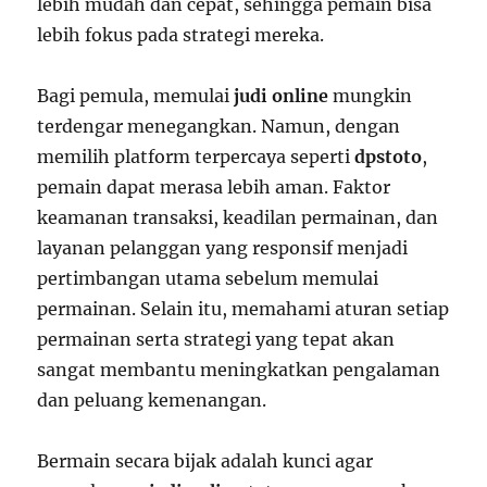
lebih mudah dan cepat, sehingga pemain bisa
lebih fokus pada strategi mereka.
Bagi pemula, memulai
judi online
mungkin
terdengar menegangkan. Namun, dengan
memilih platform terpercaya seperti
dpstoto
,
pemain dapat merasa lebih aman. Faktor
keamanan transaksi, keadilan permainan, dan
layanan pelanggan yang responsif menjadi
pertimbangan utama sebelum memulai
permainan. Selain itu, memahami aturan setiap
permainan serta strategi yang tepat akan
sangat membantu meningkatkan pengalaman
dan peluang kemenangan.
Bermain secara bijak adalah kunci agar