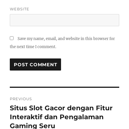
WEBSITE
Save my name, email, and website in this browser for
the next time I comment.
Post
PREVIOUS
navigation
Situs Slot Gacor dengan Fitur
Previous
post:
Interaktif dan Pengalaman
Gaming Seru