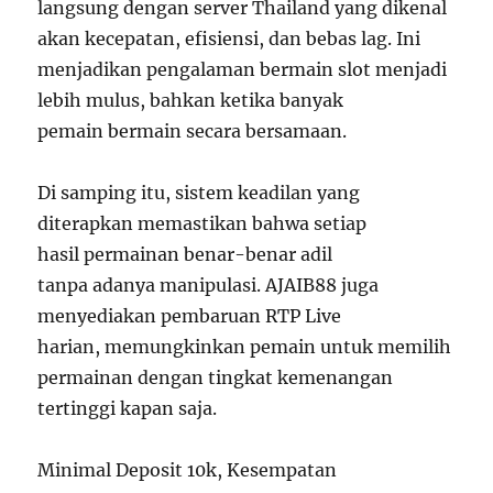
langsung dengan server Thailand yang dikenal
akan kecepatan, efisiensi, dan bebas lag. Ini
menjadikan pengalaman bermain slot menjadi
lebih mulus, bahkan ketika banyak
pemain bermain secara bersamaan.
Di samping itu, sistem keadilan yang
diterapkan memastikan bahwa setiap
hasil permainan benar-benar adil
tanpa adanya manipulasi. AJAIB88 juga
menyediakan pembaruan RTP Live
harian, memungkinkan pemain untuk memilih
permainan dengan tingkat kemenangan
tertinggi kapan saja.
Minimal Deposit 10k, Kesempatan