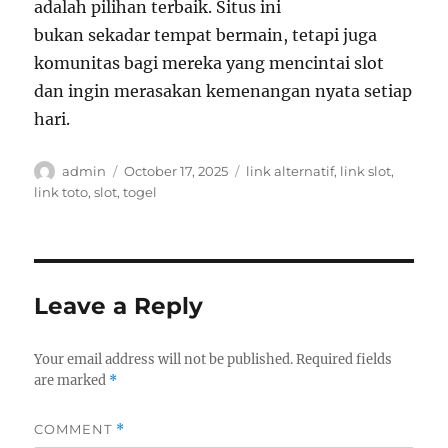
adalah pilihan terbaik. Situs ini
bukan sekadar tempat bermain, tetapi juga
komunitas bagi mereka yang mencintai slot
dan ingin merasakan kemenangan nyata setiap
hari.
Author
Posted
Tags
admin
October 17, 2025
link alternatif
,
link slot
,
on
link toto
,
slot
,
togel
Leave a Reply
Your email address will not be published.
Required fields
are marked
*
COMMENT
*