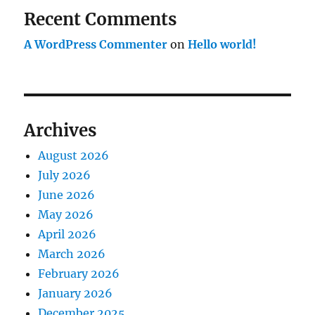
Recent Comments
A WordPress Commenter
on
Hello world!
Archives
August 2026
July 2026
June 2026
May 2026
April 2026
March 2026
February 2026
January 2026
December 2025