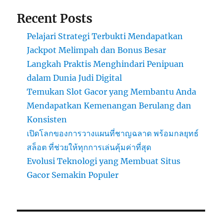
Recent Posts
Pelajari Strategi Terbukti Mendapatkan
Jackpot Melimpah dan Bonus Besar
Langkah Praktis Menghindari Penipuan
dalam Dunia Judi Digital
Temukan Slot Gacor yang Membantu Anda
Mendapatkan Kemenangan Berulang dan
Konsisten
เปิดโลกของการวางแผนที่ชาญฉลาด พร้อมกลยุทธ์
สล็อต ที่ช่วยให้ทุกการเล่นคุ้มค่าที่สุด
Evolusi Teknologi yang Membuat Situs
Gacor Semakin Populer