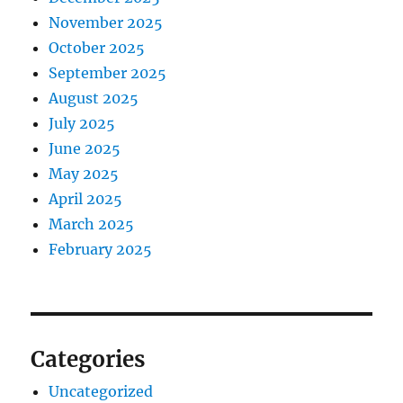
November 2025
October 2025
September 2025
August 2025
July 2025
June 2025
May 2025
April 2025
March 2025
February 2025
Categories
Uncategorized