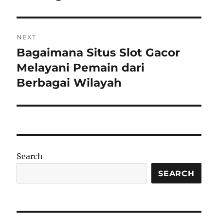
NEXT
Bagaimana Situs Slot Gacor
Next
post:
Melayani Pemain dari
Berbagai Wilayah
Search
SEARCH