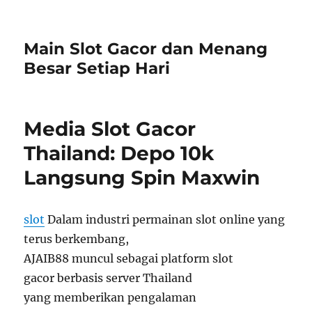
Main Slot Gacor dan Menang
Besar Setiap Hari
Media Slot Gacor
Thailand: Depo 10k
Langsung Spin Maxwin
slot
Dalam industri permainan slot online yang
terus berkembang,
AJAIB88 muncul sebagai platform slot
gacor berbasis server Thailand
yang memberikan pengalaman