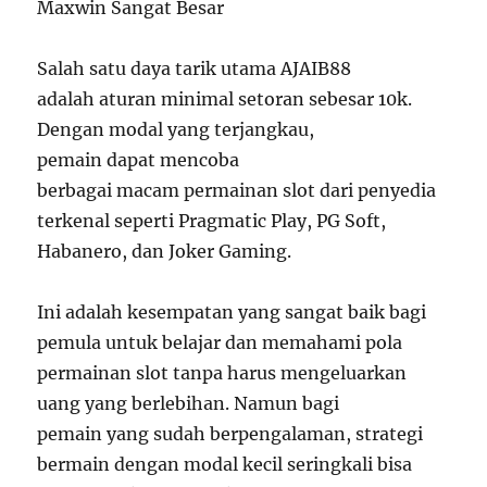
Maxwin Sangat Besar
Salah satu daya tarik utama AJAIB88
adalah aturan minimal setoran sebesar 10k.
Dengan modal yang terjangkau,
pemain dapat mencoba
berbagai macam permainan slot dari penyedia
terkenal seperti Pragmatic Play, PG Soft,
Habanero, dan Joker Gaming.
Ini adalah kesempatan yang sangat baik bagi
pemula untuk belajar dan memahami pola
permainan slot tanpa harus mengeluarkan
uang yang berlebihan. Namun bagi
pemain yang sudah berpengalaman, strategi
bermain dengan modal kecil seringkali bisa