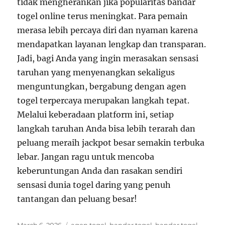
tidak mengherankan jika popularitas bandar
togel online terus meningkat. Para pemain
merasa lebih percaya diri dan nyaman karena
mendapatkan layanan lengkap dan transparan.
Jadi, bagi Anda yang ingin merasakan sensasi
taruhan yang menyenangkan sekaligus
menguntungkan, bergabung dengan agen
togel terpercaya merupakan langkah tepat.
Melalui keberadaan platform ini, setiap
langkah taruhan Anda bisa lebih terarah dan
peluang meraih jackpot besar semakin terbuka
lebar. Jangan ragu untuk mencoba
keberuntungan Anda dan rasakan sendiri
sensasi dunia togel daring yang penuh
tantangan dan peluang besar!
Posted
Tags