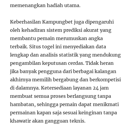
memenangkan hadiah utama.
Keberhasilan Kampungbet juga dipengaruhi
oleh kehadiran sistem prediksi akurat yang
membantu pemain merumuskan angka
terbaik. Situs togel ini menyediakan data
lengkap dan analisis statistik yang mendukung
pengambilan keputusan cerdas. Tidak heran
jika banyak pengguna dari berbagai kalangan
akhirnya memilih bergabung dan berkompetisi
di dalamnya. Ketersediaan layanan 24 jam
membuat semua proses berlangsung tanpa
hambatan, sehingga pemain dapat menikmati
permainan kapan saja sesuai keinginan tanpa
khawatir akan gangguan teknis.