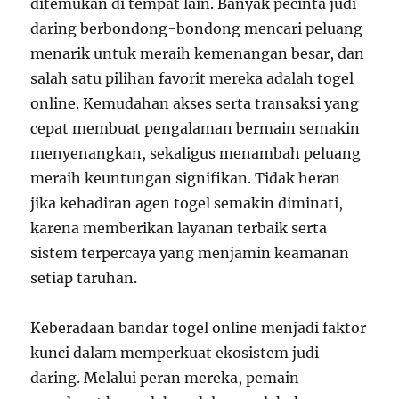
ditemukan di tempat lain. Banyak pecinta judi
daring berbondong-bondong mencari peluang
menarik untuk meraih kemenangan besar, dan
salah satu pilihan favorit mereka adalah togel
online. Kemudahan akses serta transaksi yang
cepat membuat pengalaman bermain semakin
menyenangkan, sekaligus menambah peluang
meraih keuntungan signifikan. Tidak heran
jika kehadiran agen togel semakin diminati,
karena memberikan layanan terbaik serta
sistem terpercaya yang menjamin keamanan
setiap taruhan.
Keberadaan bandar togel online menjadi faktor
kunci dalam memperkuat ekosistem judi
daring. Melalui peran mereka, pemain