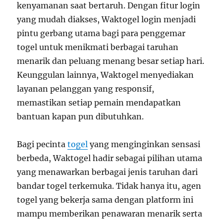
kenyamanan saat bertaruh. Dengan fitur login
yang mudah diakses, Waktogel login menjadi
pintu gerbang utama bagi para penggemar
togel untuk menikmati berbagai taruhan
menarik dan peluang menang besar setiap hari.
Keunggulan lainnya, Waktogel menyediakan
layanan pelanggan yang responsif,
memastikan setiap pemain mendapatkan
bantuan kapan pun dibutuhkan.
Bagi pecinta
togel
yang menginginkan sensasi
berbeda, Waktogel hadir sebagai pilihan utama
yang menawarkan berbagai jenis taruhan dari
bandar togel terkemuka. Tidak hanya itu, agen
togel yang bekerja sama dengan platform ini
mampu memberikan penawaran menarik serta