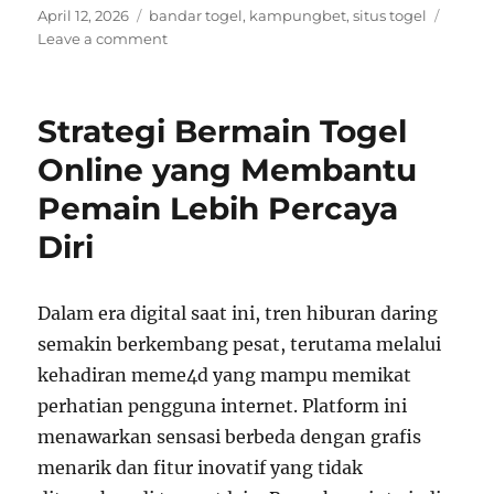
Posted
Tags
April 12, 2026
bandar togel
,
kampungbet
,
situs togel
on
on
Leave a comment
Maksimalkan
Strategi
Anda
Strategi Bermain Togel
di
Bandar
Online yang Membantu
Togel
Pemain Lebih Percaya
untuk
Mendapatkan
Diri
Peluang
Menang
Lebih
Dalam era digital saat ini, tren hiburan daring
Tinggi
semakin berkembang pesat, terutama melalui
kehadiran meme4d yang mampu memikat
perhatian pengguna internet. Platform ini
menawarkan sensasi berbeda dengan grafis
menarik dan fitur inovatif yang tidak