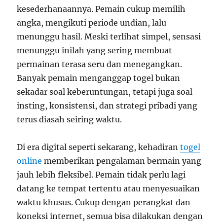
kesederhanaannya. Pemain cukup memilih
angka, mengikuti periode undian, lalu
menunggu hasil. Meski terlihat simpel, sensasi
menunggu inilah yang sering membuat
permainan terasa seru dan menegangkan.
Banyak pemain menganggap togel bukan
sekadar soal keberuntungan, tetapi juga soal
insting, konsistensi, dan strategi pribadi yang
terus diasah seiring waktu.
Di era digital seperti sekarang, kehadiran
togel
online
memberikan pengalaman bermain yang
jauh lebih fleksibel. Pemain tidak perlu lagi
datang ke tempat tertentu atau menyesuaikan
waktu khusus. Cukup dengan perangkat dan
koneksi internet, semua bisa dilakukan dengan