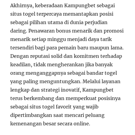
Akhirnya, keberadaan Kampungbet sebagai
situs togel terpercaya memantapkan posisi
sebagai pilihan utama di dunia perjudian
daring. Penawaran bonus menarik dan promosi
menarik setiap minggu menjadi daya tarik
tersendiri bagi para pemain baru maupun lama.
Dengan reputasi solid dan komitmen terhadap
keadilan, tidak mengherankan jika banyak
orang menganggapnya sebagai bandar togel
yang paling menguntungkan. Melalui layanan
lengkap dan strategi inovatif, Kampungbet
terus berkembang dan memperkuat posisinya
sebagai situs togel favorit yang wajib
dipertimbangkan saat mencari peluang
kemenangan besar secara online.