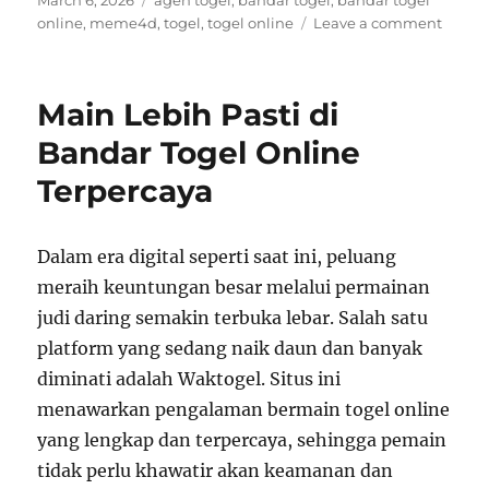
March 6, 2026
agen togel
,
bandar togel
,
bandar togel
on
on
online
,
meme4d
,
togel
,
togel online
Leave a comment
Strate
Berma
Togel
Main Lebih Pasti di
Onlin
yang
Bandar Togel Online
Memb
Terpercaya
Pemai
Lebih
Perca
Diri
Dalam era digital seperti saat ini, peluang
meraih keuntungan besar melalui permainan
judi daring semakin terbuka lebar. Salah satu
platform yang sedang naik daun dan banyak
diminati adalah Waktogel. Situs ini
menawarkan pengalaman bermain togel online
yang lengkap dan terpercaya, sehingga pemain
tidak perlu khawatir akan keamanan dan