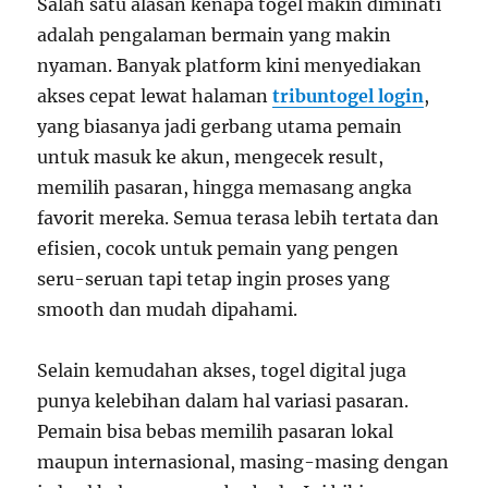
Salah satu alasan kenapa togel makin diminati
adalah pengalaman bermain yang makin
nyaman. Banyak platform kini menyediakan
akses cepat lewat halaman
tribuntogel login
,
yang biasanya jadi gerbang utama pemain
untuk masuk ke akun, mengecek result,
memilih pasaran, hingga memasang angka
favorit mereka. Semua terasa lebih tertata dan
efisien, cocok untuk pemain yang pengen
seru-seruan tapi tetap ingin proses yang
smooth dan mudah dipahami.
Selain kemudahan akses, togel digital juga
punya kelebihan dalam hal variasi pasaran.
Pemain bisa bebas memilih pasaran lokal
maupun internasional, masing-masing dengan