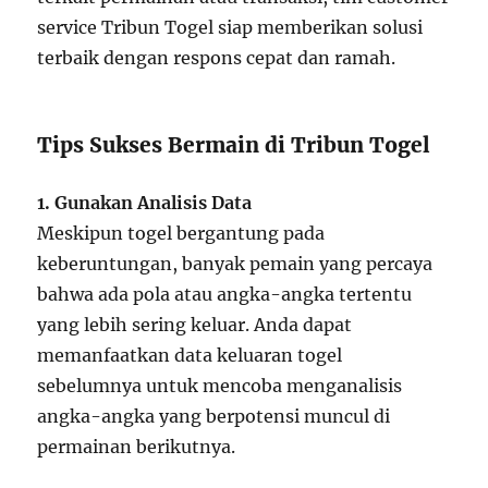
service Tribun Togel siap memberikan solusi
terbaik dengan respons cepat dan ramah.
Tips Sukses Bermain di Tribun Togel
1. Gunakan Analisis Data
Meskipun togel bergantung pada
keberuntungan, banyak pemain yang percaya
bahwa ada pola atau angka-angka tertentu
yang lebih sering keluar. Anda dapat
memanfaatkan data keluaran togel
sebelumnya untuk mencoba menganalisis
angka-angka yang berpotensi muncul di
permainan berikutnya.