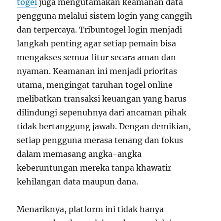
togel
juga mengutamakan keamanan data
pengguna melalui sistem login yang canggih
dan terpercaya. Tribuntogel login menjadi
langkah penting agar setiap pemain bisa
mengakses semua fitur secara aman dan
nyaman. Keamanan ini menjadi prioritas
utama, mengingat taruhan togel online
melibatkan transaksi keuangan yang harus
dilindungi sepenuhnya dari ancaman pihak
tidak bertanggung jawab. Dengan demikian,
setiap pengguna merasa tenang dan fokus
dalam memasang angka-angka
keberuntungan mereka tanpa khawatir
kehilangan data maupun dana.
Menariknya, platform ini tidak hanya