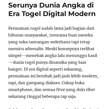
Serunya Dunia Angka di
Togel
Online?
Era Togel Digital Modern
Inilah
Cara
Mudah
Permainan togel sudah lama jadi bagian dari
dan
hiburan masyarakat, terutama buat mereka
Terbukti!
yang suka tantangan sederhana tapi tetap
memicu adrenalin. Meski konsepnya terlihat
simpel—menebak angka lalu menunggu hasil
—dunia togel punya dinamika yang luas
banget. Di era digital seperti sekarang,
permainan ini berubah jadi jauh lebih modern,
rapi, dan gampang diakses. Cukup buka
smartphone, dan semua fitur yang dulu ribet
sekarang tinggal beberapa tap saja.