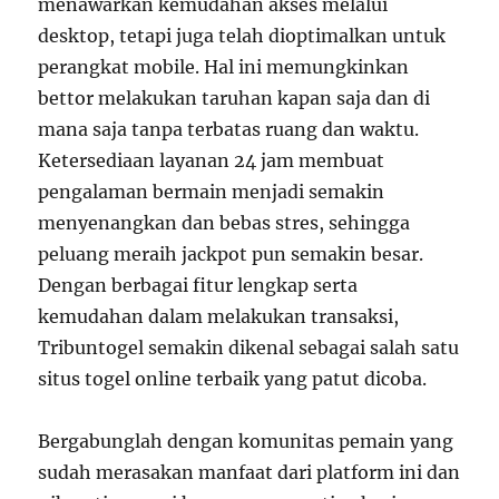
menawarkan kemudahan akses melalui
desktop, tetapi juga telah dioptimalkan untuk
perangkat mobile. Hal ini memungkinkan
bettor melakukan taruhan kapan saja dan di
mana saja tanpa terbatas ruang dan waktu.
Ketersediaan layanan 24 jam membuat
pengalaman bermain menjadi semakin
menyenangkan dan bebas stres, sehingga
peluang meraih jackpot pun semakin besar.
Dengan berbagai fitur lengkap serta
kemudahan dalam melakukan transaksi,
Tribuntogel semakin dikenal sebagai salah satu
situs togel online terbaik yang patut dicoba.
Bergabunglah dengan komunitas pemain yang
sudah merasakan manfaat dari platform ini dan