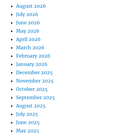
August 2026
July 2026
June 2026
May 2026
April 2026
March 2026
February 2026
January 2026
December 2025
November 2025
October 2025
September 2025
August 2025
July 2025
June 2025
May 2025