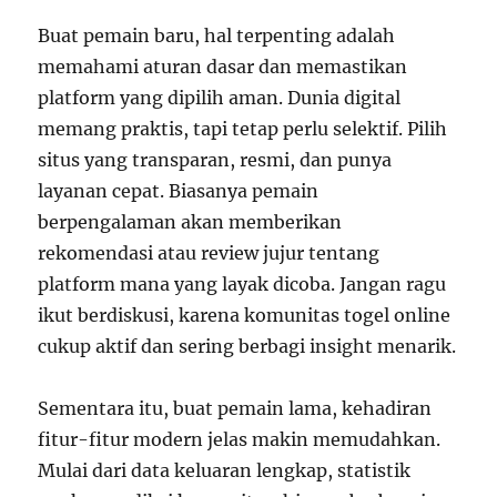
Buat pemain baru, hal terpenting adalah
memahami aturan dasar dan memastikan
platform yang dipilih aman. Dunia digital
memang praktis, tapi tetap perlu selektif. Pilih
situs yang transparan, resmi, dan punya
layanan cepat. Biasanya pemain
berpengalaman akan memberikan
rekomendasi atau review jujur tentang
platform mana yang layak dicoba. Jangan ragu
ikut berdiskusi, karena komunitas togel online
cukup aktif dan sering berbagi insight menarik.
Sementara itu, buat pemain lama, kehadiran
fitur-fitur modern jelas makin memudahkan.
Mulai dari data keluaran lengkap, statistik