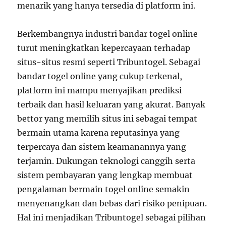
menarik yang hanya tersedia di platform ini.
Berkembangnya industri bandar togel online
turut meningkatkan kepercayaan terhadap
situs-situs resmi seperti Tribuntogel. Sebagai
bandar togel online yang cukup terkenal,
platform ini mampu menyajikan prediksi
terbaik dan hasil keluaran yang akurat. Banyak
bettor yang memilih situs ini sebagai tempat
bermain utama karena reputasinya yang
terpercaya dan sistem keamanannya yang
terjamin. Dukungan teknologi canggih serta
sistem pembayaran yang lengkap membuat
pengalaman bermain togel online semakin
menyenangkan dan bebas dari risiko penipuan.
Hal ini menjadikan Tribuntogel sebagai pilihan