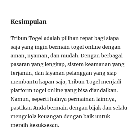
Kesimpulan
Tribun Togel adalah pilihan tepat bagi siapa
saja yang ingin bermain togel online dengan
aman, nyaman, dan mudah. Dengan berbagai
pasaran yang lengkap, sistem keamanan yang
terjamin, dan layanan pelanggan yang siap
membantu kapan saja, Tribun Togel menjadi
platform togel online yang bisa diandalkan.
Namun, seperti halnya permainan lainnya,
pastikan Anda bermain dengan bijak dan selalu
mengelola keuangan dengan baik untuk
meraih kesuksesan.