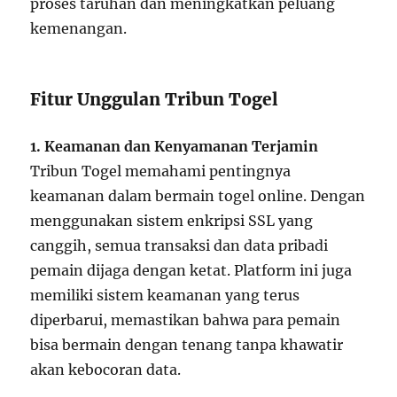
proses taruhan dan meningkatkan peluang
kemenangan.
Fitur Unggulan Tribun Togel
1. Keamanan dan Kenyamanan Terjamin
Tribun Togel memahami pentingnya
keamanan dalam bermain togel online. Dengan
menggunakan sistem enkripsi SSL yang
canggih, semua transaksi dan data pribadi
pemain dijaga dengan ketat. Platform ini juga
memiliki sistem keamanan yang terus
diperbarui, memastikan bahwa para pemain
bisa bermain dengan tenang tanpa khawatir
akan kebocoran data.