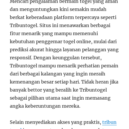
Mencari pengalaman bermain togel yang aman
dan menguntungkan kini semakin mudah
berkat keberadaan platform terpercaya seperti
Tribuntogel. Situs ini menawarkan berbagai
fitur menarik yang mampu memenuhi
kebutuhan penggemar togel online, mulai dari
prediksi akurat hingga layanan pelanggan yang
responsif. Dengan keunggulan tersebut,
Tribuntogel mampu menarik perhatian pemain
dari berbagai kalangan yang ingin meraih
kemenangan besar setiap hari. Tidak heran jika
banyak bettor yang beralih ke Tribuntogel
sebagai pilihan utama saat ingin memasang
angka keberuntungan mereka.
Selain menyediakan akses yang praktis,
tribun