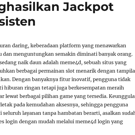
ghasilkan Jackpot
sisten
uran daring, keberadaan platform yang menawarkan
u dan menguntungkan semakin diminati banyak orang.
 sedang naik daun adalah meme4d, sebuah situs yang
kan berbagai permainan slot menarik dengan tampil
kan. Dengan banyaknya fitur inovatif, pengguna tidak
 hiburan ringan tetapi juga berkesempatan meraih
r lewat berbagai pilihan game yang tersedia. Keunggul
rletak pada kemudahan aksesnya, sehingga pengguna
 seluruh layanan tanpa hambatan berarti, asalkan suda
es login dengan mudah melalui meme4d login yang