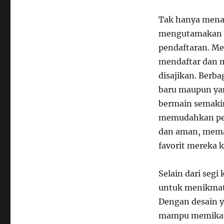
Jackpot
Besar
Tak hanya mena
Secara
mengutamakan 
Konsisten
pendaftaran. Me
mendaftar dan 
disajikan. Berb
baru maupun ya
bermain semaki
memudahkan penc
dan aman, mema
favorit mereka k
Selain dari seg
untuk menikmati
Dengan desain y
mampu memikat h