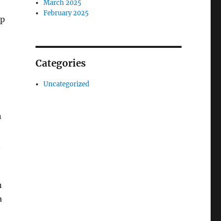
March 2025
February 2025
ap
Categories
Uncategorized
n
n
n
a