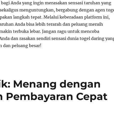
i, bagi Anda yang ingin merasakan sensasi taruhan yang
ekaligus menguntungkan, bergabung dengan agen tog
pakan langkah tepat. Melalui keberadaan platform ini,
taruhan Anda bisa lebih terarah dan peluang meraih
emakin terbuka lebar. Jangan ragu untuk mencoba
nda dan rasakan sendiri sensasi dunia togel daring yan
 dan peluang besar!
aik: Menang dengan
an Pembayaran Cepat