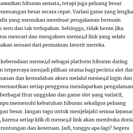
awarkan hiburan semata, tetapi juga peluang besar
enangan besar secara cepat. Variasi game yang lengk
rafis yang memukau membuat pengalaman bermain
seru dan tak terlupakan. Sehingga, tidak heran jika
rus mencari dan mengakses meme4d link yang selalu
sakan sensasi dari permainan favorit mereka.
 keberadaan meme4d sebagai platform hiburan daring
n terpercaya menjadi pilihan utama bagi pecinta slot da
amanan dan kemudahan akses melalui meme4d login dan
memastikan setiap pengguna mendapatkan pengalama
berbagai fitur unggulan dan game slot yang variatif,
ampu memenuhi kebutuhan hiburan sekaligus peluang
an besar. Jangan ragu untuk menjelajahi semua layana
, karena setiap klik di meme4d link akan membuka duni
runtungan dan keseruan. Jadi, tunggu apa lagi? Segera