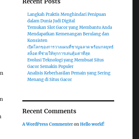
Recent Posts
Langkah Praktis Menghindari Penipuan
dalam Dunia Judi Digital
Temukan Slot Gacor yang Membantu Anda
Mendapatkan Kemenangan Berulang dan
Konsisten
เปิดโลกของการวางแผนที่ชาญฉลาด พร้อมกลยุทธ์
สล็อต ที่ช่วยให้ทุกการเล่นคุ้มค่าที่สุด
Evolusi Teknologi yang Membuat Situs
Gacor Semakin Populer
an
Analisis Keberhasilan Pemain yang Sering
Menang di Situs Gacor
an
Recent Comments
h
A WordPress Commenter
on
Hello world!