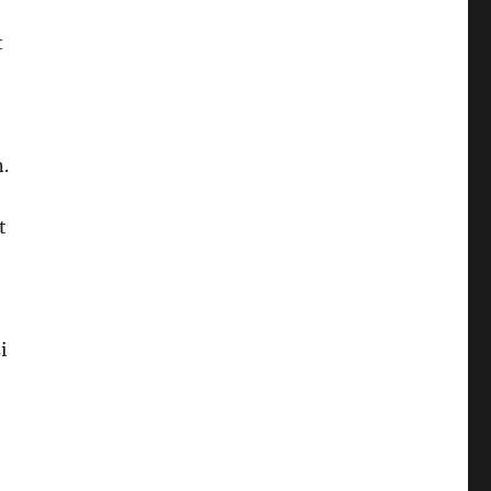
t
.
t
i