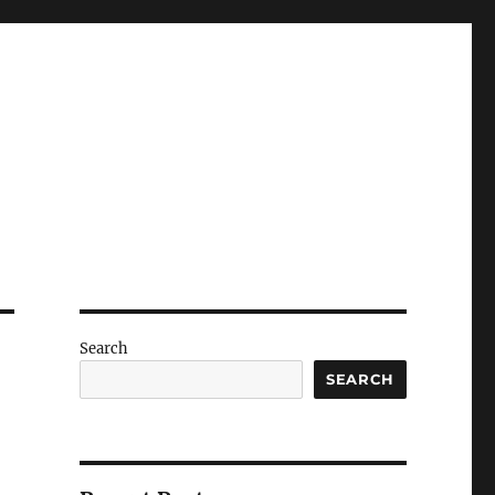
Search
SEARCH