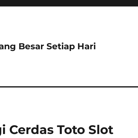
ang Besar Setiap Hari
gi Cerdas Toto Slot