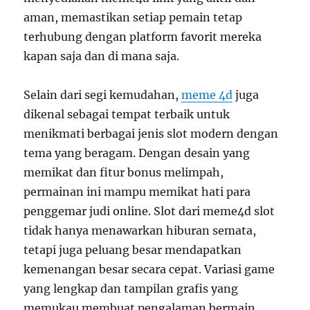
aman, memastikan setiap pemain tetap
terhubung dengan platform favorit mereka
kapan saja dan di mana saja.
Selain dari segi kemudahan,
meme 4d
juga
dikenal sebagai tempat terbaik untuk
menikmati berbagai jenis slot modern dengan
tema yang beragam. Dengan desain yang
memikat dan fitur bonus melimpah,
permainan ini mampu memikat hati para
penggemar judi online. Slot dari meme4d slot
tidak hanya menawarkan hiburan semata,
tetapi juga peluang besar mendapatkan
kemenangan besar secara cepat. Variasi game
yang lengkap dan tampilan grafis yang
memukau membuat pengalaman bermain