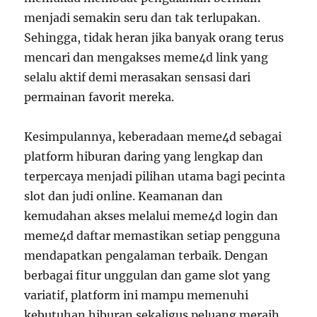
menjadi semakin seru dan tak terlupakan.
Sehingga, tidak heran jika banyak orang terus
mencari dan mengakses meme4d link yang
selalu aktif demi merasakan sensasi dari
permainan favorit mereka.
Kesimpulannya, keberadaan meme4d sebagai
platform hiburan daring yang lengkap dan
terpercaya menjadi pilihan utama bagi pecinta
slot dan judi online. Keamanan dan
kemudahan akses melalui meme4d login dan
meme4d daftar memastikan setiap pengguna
mendapatkan pengalaman terbaik. Dengan
berbagai fitur unggulan dan game slot yang
variatif, platform ini mampu memenuhi
kebutuhan hiburan sekaligus peluang meraih