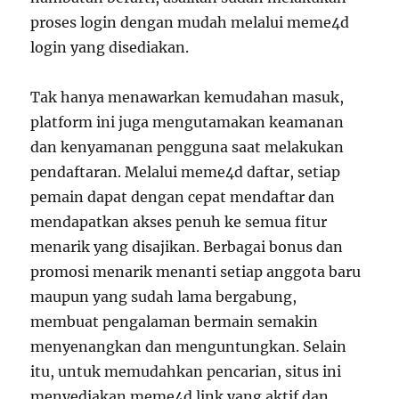
proses login dengan mudah melalui meme4d
login yang disediakan.
Tak hanya menawarkan kemudahan masuk,
platform ini juga mengutamakan keamanan
dan kenyamanan pengguna saat melakukan
pendaftaran. Melalui meme4d daftar, setiap
pemain dapat dengan cepat mendaftar dan
mendapatkan akses penuh ke semua fitur
menarik yang disajikan. Berbagai bonus dan
promosi menarik menanti setiap anggota baru
maupun yang sudah lama bergabung,
membuat pengalaman bermain semakin
menyenangkan dan menguntungkan. Selain
itu, untuk memudahkan pencarian, situs ini
menyediakan meme4d link yang aktif dan