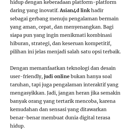
hidup dengan keberadaan platform-platform
daring yang inovatif.
Asian4d link
hadir
sebagai gerbang menuju pengalaman bermain
yang aman, cepat, dan menyenangkan. Bagi
siapa pun yang ingin menikmati kombinasi
hiburan, strategi, dan keseruan kompetitif,
pilihan ini jelas menjadi salah satu opsi terbaik.
Dengan memanfaatkan teknologi dan desain
user-friendly,
judi online
bukan hanya soal
taruhan, tapi juga pengalaman interaktif yang
mengasyikkan. Jadi, jangan heran jika semakin
banyak orang yang tertarik mencoba, karena
kemudahan dan sensasi yang ditawarkan
benar-benar membuat dunia digital terasa
hidup.