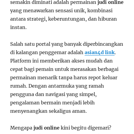
semakin diminati adalah permainan
judi online
yang menawarkan sensasi unik, kombinasi
antara strategi, keberuntungan, dan hiburan
instan.
Salah satu portal yang banyak diperbincangkan
di kalangan penggemar adalah
asian4d link
.
Platform ini memberikan akses mudah dan
cepat bagi pemain untuk merasakan berbagai
permainan menarik tanpa harus repot keluar
rumah. Dengan antarmuka yang ramah
pengguna dan navigasi yang simpel,
pengalaman bermain menjadi lebih
menyenangkan sekaligus aman.
Mengapa
judi online
kini begitu digemari?