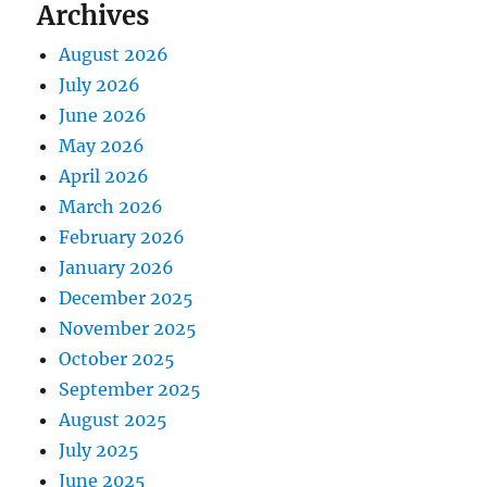
Archives
August 2026
July 2026
June 2026
May 2026
April 2026
March 2026
February 2026
January 2026
December 2025
November 2025
October 2025
September 2025
August 2025
July 2025
June 2025