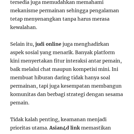
tersedia juga memudahkan memahami
mekanisme permainan sehingga pengalaman
tetap menyenangkan tanpa harus merasa
kewalahan.
Selain itu,
judi online
juga menghadirkan
aspek sosial yang menarik. Banyak platform
kini menyertakan fitur interaksi antar pemain,
baik melalui chat maupun kompetisi mini. Ini
membuat hiburan daring tidak hanya soal
permainan, tapi juga kesempatan membangun
komunitas dan berbagi strategi dengan sesama
pemain.
Tidak kalah penting, keamanan menjadi
prioritas utama.
Asian4d link
memastikan