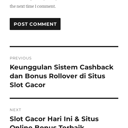
the next time I comment.
Post
PREVIOUS
navigation
Keunggulan Sistem Cashback
Previous
post:
dan Bonus Rollover di Situs
Slot Gacor
NEXT
Slot Gacor Hari Ini & Situs
Next
post:
Online Bonus Terbaik