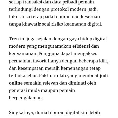
setiap transaksi dan data pribadi pemain
terlindungi dengan protokol modern. Jadi,
fokus bisa tetap pada hiburan dan keseruan
tanpa khawatir soal risiko keamanan digital.
Tren ini juga sejalan dengan gaya hidup digital
modern yang mengutamakan efisiensi dan
kenyamanan. Pengguna dapat mengakses
permainan favorit hanya dengan beberapa klik,
dan kesempatan meraih kemenangan tetap
terbuka lebar. Faktor inilah yang membuat
judi
online
semakin relevan dan diminati oleh
generasi muda maupun pemain
berpengalaman.
Singkatnya, dunia hiburan digital kini lebih