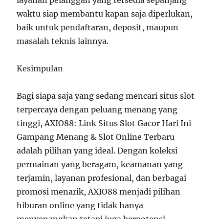
layanan pelanggan yang tersedia sepanjang
waktu siap membantu kapan saja diperlukan,
baik untuk pendaftaran, deposit, maupun
masalah teknis lainnya.
Kesimpulan
Bagi siapa saja yang sedang mencari situs slot
terpercaya dengan peluang menang yang
tinggi, AXIO88: Link Situs Slot Gacor Hari Ini
Gampang Menang & Slot Online Terbaru
adalah pilihan yang ideal. Dengan koleksi
permainan yang beragam, keamanan yang
terjamin, layanan profesional, dan berbagai
promosi menarik, AXIO88 menjadi pilihan
hiburan online yang tidak hanya