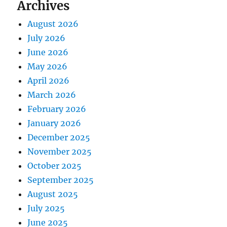
Archives
August 2026
July 2026
June 2026
May 2026
April 2026
March 2026
February 2026
January 2026
December 2025
November 2025
October 2025
September 2025
August 2025
July 2025
June 2025