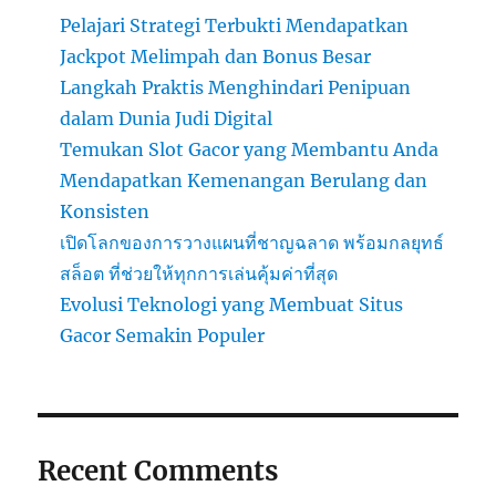
Pelajari Strategi Terbukti Mendapatkan
Jackpot Melimpah dan Bonus Besar
Langkah Praktis Menghindari Penipuan
dalam Dunia Judi Digital
Temukan Slot Gacor yang Membantu Anda
Mendapatkan Kemenangan Berulang dan
Konsisten
เปิดโลกของการวางแผนที่ชาญฉลาด พร้อมกลยุทธ์
สล็อต ที่ช่วยให้ทุกการเล่นคุ้มค่าที่สุด
Evolusi Teknologi yang Membuat Situs
Gacor Semakin Populer
Recent Comments