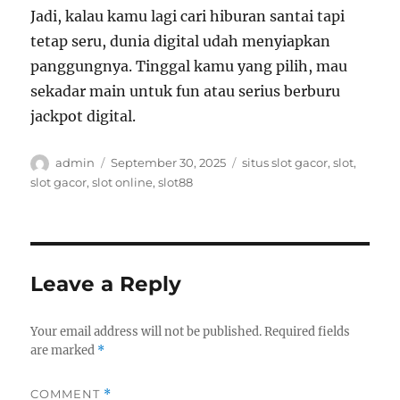
Jadi, kalau kamu lagi cari hiburan santai tapi
tetap seru, dunia digital udah menyiapkan
panggungnya. Tinggal kamu yang pilih, mau
sekadar main untuk fun atau serius berburu
jackpot digital.
Author
Posted
Tags
admin
September 30, 2025
situs slot gacor
,
slot
,
on
slot gacor
,
slot online
,
slot88
Leave a Reply
Your email address will not be published.
Required fields
are marked
*
COMMENT
*