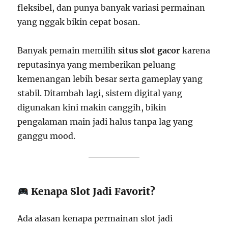
fleksibel, dan punya banyak variasi permainan
yang nggak bikin cepat bosan.
Banyak pemain memilih
situs slot gacor
karena
reputasinya yang memberikan peluang
kemenangan lebih besar serta gameplay yang
stabil. Ditambah lagi, sistem digital yang
digunakan kini makin canggih, bikin
pengalaman main jadi halus tanpa lag yang
ganggu mood.
Kenapa Slot Jadi Favorit?
Ada alasan kenapa permainan slot jadi