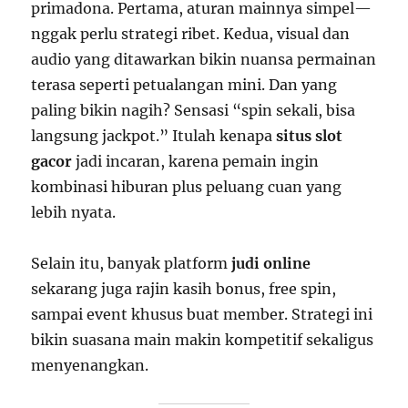
primadona. Pertama, aturan mainnya simpel—
nggak perlu strategi ribet. Kedua, visual dan
audio yang ditawarkan bikin nuansa permainan
terasa seperti petualangan mini. Dan yang
paling bikin nagih? Sensasi “spin sekali, bisa
langsung jackpot.” Itulah kenapa
situs slot
gacor
jadi incaran, karena pemain ingin
kombinasi hiburan plus peluang cuan yang
lebih nyata.
Selain itu, banyak platform
judi online
sekarang juga rajin kasih bonus, free spin,
sampai event khusus buat member. Strategi ini
bikin suasana main makin kompetitif sekaligus
menyenangkan.