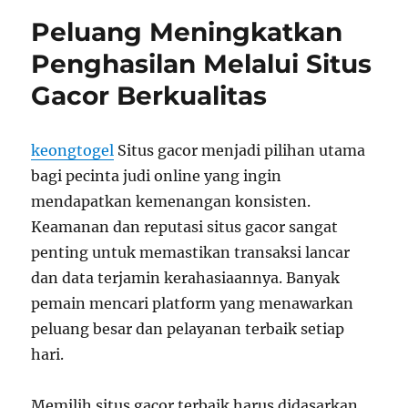
dalam
Peluang Meningkatkan
Bermain
di
Penghasilan Melalui Situs
Situs
Gacor Berkualitas
Gacor
yang
Memberikan
Kepuasan
keongtogel
Situs gacor menjadi pilihan utama
bagi pecinta judi online yang ingin
mendapatkan kemenangan konsisten.
Keamanan dan reputasi situs gacor sangat
penting untuk memastikan transaksi lancar
dan data terjamin kerahasiaannya. Banyak
pemain mencari platform yang menawarkan
peluang besar dan pelayanan terbaik setiap
hari.
Memilih situs gacor terbaik harus didasarkan