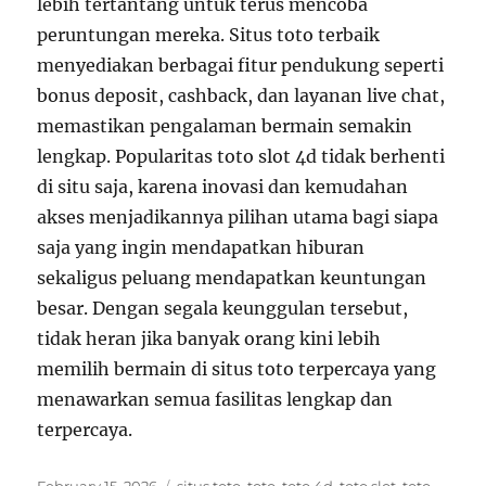
lebih tertantang untuk terus mencoba
peruntungan mereka. Situs toto terbaik
menyediakan berbagai fitur pendukung seperti
bonus deposit, cashback, dan layanan live chat,
memastikan pengalaman bermain semakin
lengkap. Popularitas toto slot 4d tidak berhenti
di situ saja, karena inovasi dan kemudahan
akses menjadikannya pilihan utama bagi siapa
saja yang ingin mendapatkan hiburan
sekaligus peluang mendapatkan keuntungan
besar. Dengan segala keunggulan tersebut,
tidak heran jika banyak orang kini lebih
memilih bermain di situs toto terpercaya yang
menawarkan semua fasilitas lengkap dan
terpercaya.
Posted
Tags