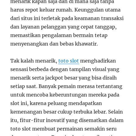
menarik kapan saja dan di mana saja tanpa
harus repot keluar rumah. Keunggulan utama
dari situs ini terletak pada keamanan transaksi
dan layanan pelanggan yang cepat tanggap,
memastikan pengalaman bermain tetap
menyenangkan dan bebas khawatir.
Tak kalah menarik,
toto slot
menghadirkan
sensasi berbeda dengan tampilan visual yang
menarik serta jackpot besar yang bisa diraih
setiap saat. Banyak pemain merasa tertantang
untuk mencoba keberuntungan mereka pada
slot ini, karena peluang mendapatkan
kemenangan besar cukup terbuka lebar. Selain
itu, fitur-fitur inovatif yang disematkan dalam
toto slot membuat permainan semakin seru