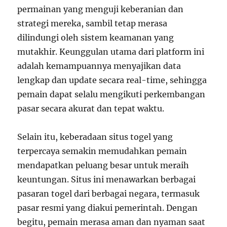
permainan yang menguji keberanian dan
strategi mereka, sambil tetap merasa
dilindungi oleh sistem keamanan yang
mutakhir. Keunggulan utama dari platform ini
adalah kemampuannya menyajikan data
lengkap dan update secara real-time, sehingga
pemain dapat selalu mengikuti perkembangan
pasar secara akurat dan tepat waktu.
Selain itu, keberadaan situs togel yang
terpercaya semakin memudahkan pemain
mendapatkan peluang besar untuk meraih
keuntungan. Situs ini menawarkan berbagai
pasaran togel dari berbagai negara, termasuk
pasar resmi yang diakui pemerintah. Dengan
begitu, pemain merasa aman dan nyaman saat