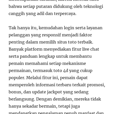
bahwa setiap putaran didukung oleh teknologi
canggih yang adil dan terpercaya.
Tak hanya itu, kemudahan login serta layanan
pelanggan yang responsif menjadi faktor
penting dalam memilih situs toto terbaik.
Banyak platform menyediakan fitur live chat
serta panduan lengkap untuk membantu
pemain memahami setiap mekanisme
permainan, termasuk toto 4d yang cukup
populer. Melalui fitur ini, pemain dapat
memperoleh informasi terbaru terkait promosi,
bonus, dan update jackpot yang sedang
berlangsung. Dengan demikian, mereka tidak
hanya sekadar bermain, tetapi juga
mendapatkan pengalaman penuh manfaat dan