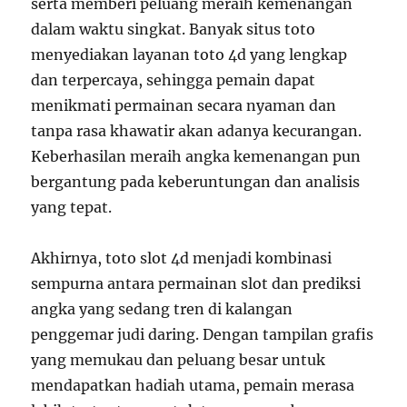
serta memberi peluang meraih kemenangan
dalam waktu singkat. Banyak situs toto
menyediakan layanan toto 4d yang lengkap
dan terpercaya, sehingga pemain dapat
menikmati permainan secara nyaman dan
tanpa rasa khawatir akan adanya kecurangan.
Keberhasilan meraih angka kemenangan pun
bergantung pada keberuntungan dan analisis
yang tepat.
Akhirnya, toto slot 4d menjadi kombinasi
sempurna antara permainan slot dan prediksi
angka yang sedang tren di kalangan
penggemar judi daring. Dengan tampilan grafis
yang memukau dan peluang besar untuk
mendapatkan hadiah utama, pemain merasa