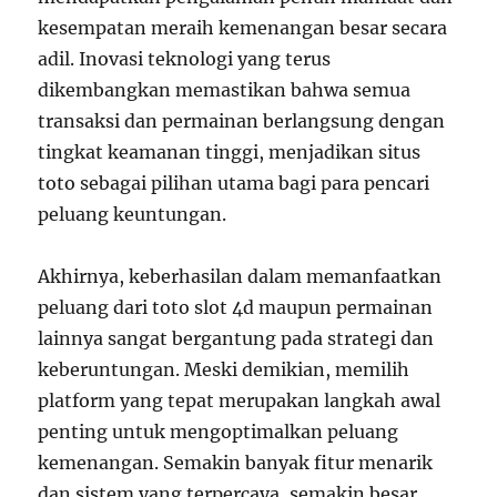
kesempatan meraih kemenangan besar secara
adil. Inovasi teknologi yang terus
dikembangkan memastikan bahwa semua
transaksi dan permainan berlangsung dengan
tingkat keamanan tinggi, menjadikan situs
toto sebagai pilihan utama bagi para pencari
peluang keuntungan.
Akhirnya, keberhasilan dalam memanfaatkan
peluang dari toto slot 4d maupun permainan
lainnya sangat bergantung pada strategi dan
keberuntungan. Meski demikian, memilih
platform yang tepat merupakan langkah awal
penting untuk mengoptimalkan peluang
kemenangan. Semakin banyak fitur menarik
dan sistem yang terpercaya, semakin besar