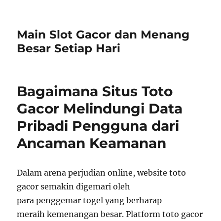
Main Slot Gacor dan Menang
Besar Setiap Hari
Bagaimana Situs Toto
Gacor Melindungi Data
Pribadi Pengguna dari
Ancaman Keamanan
Dalam arena perjudian online, website toto
gacor semakin digemari oleh
para penggemar togel yang berharap
meraih kemenangan besar. Platform toto gacor