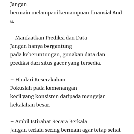
Jangan
bermain melampaui kemampuan finansial And
a.
– Manfaatkan Prediksi dan Data
Jangan hanya bergantung
pada keberuntungan, gunakan data dan
prediksi dari situs gacor yang tersedia.
– Hindari Keserakahan
Fokuslah pada kemenangan
kecil yang konsisten daripada mengejar
kekalahan besar.
– Ambil Istirahat Secara Berkala
Jangan terlalu sering bermain agar tetap sehat