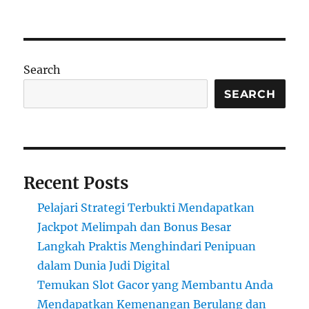
Search
SEARCH
Recent Posts
Pelajari Strategi Terbukti Mendapatkan
Jackpot Melimpah dan Bonus Besar
Langkah Praktis Menghindari Penipuan
dalam Dunia Judi Digital
Temukan Slot Gacor yang Membantu Anda
Mendapatkan Kemenangan Berulang dan