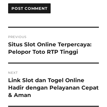
Post
PREVIOUS
navigation
Situs Slot Online Terpercaya:
Previous
post:
Pelopor Toto RTP Tinggi
NEXT
Link Slot dan Togel Online
Next
post:
Hadir dengan Pelayanan Cepat
& Aman