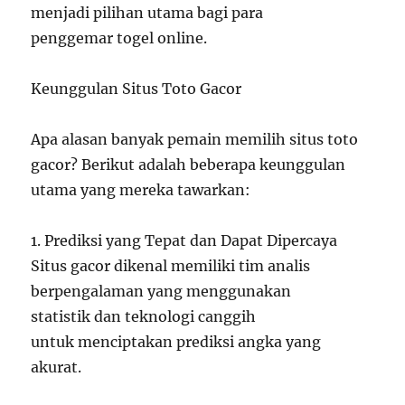
menjadi pilihan utama bagi para
penggemar togel online.
Keunggulan Situs Toto Gacor
Apa alasan banyak pemain memilih situs toto
gacor? Berikut adalah beberapa keunggulan
utama yang mereka tawarkan:
1. Prediksi yang Tepat dan Dapat Dipercaya
Situs gacor dikenal memiliki tim analis
berpengalaman yang menggunakan
statistik dan teknologi canggih
untuk menciptakan prediksi angka yang
akurat.