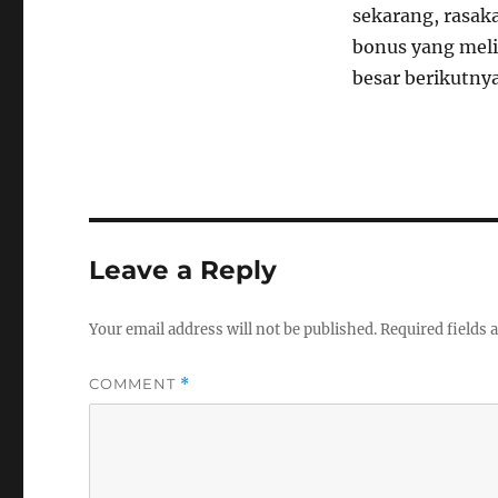
sekarang, rasak
bonus yang mel
besar berikutnya
Leave a Reply
Your email address will not be published.
Required fields
COMMENT
*