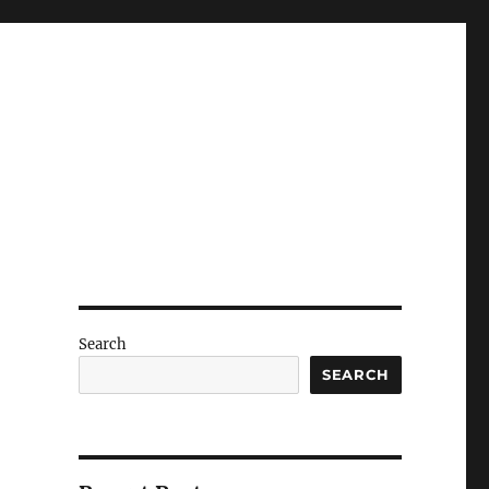
Search
SEARCH