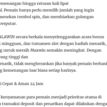
enangan hingga ratusan kali lipat
al. Pemain hanya perlu memilih jumlah yang ingin
 menekan tombol spin, dan membiarkan gulungan
erputar.
ALAWIN secara berkala menyelenggarakan acara bonus
k mingguan, dan turnamen slot dengan hadiah menarik,
ng untuk meraih Maxwin semakin meningkat. Dengan
ang tinggi dan
narik, tidak mengherankan jika banyak pemain berhasi
kemenangan luar biasa setiap harinya.
i Cepat & Aman 24 Jam
kenyamanan para pemain menjadi prioritas utama di
transaksi deposit dan penarikan dapat dilakukan deng