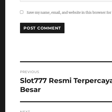
Save my name, email, and website in this browser for
Post
PREVIOUS
navigation
Slot777 Resmi Terpercaya
Previous
post:
Besar
NEXT