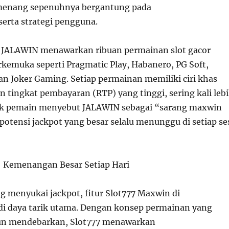
menang sepenuhnya bergantung pada
erta strategi pengguna.
, JALAWIN menawarkan ribuan permainan slot gacor
rkemuka seperti Pragmatic Play, Habanero, PG Soft,
n Joker Gaming. Setiap permainan memiliki ciri khas
n tingkat pembayaran (RTP) yang tinggi, sering kali leb
ak pemain menyebut JALAWIN sebagai “sarang maxwin
 potensi jackpot yang besar selalu menunggu di setiap se
 Kemenangan Besar Setiap Hari
g menyukai jackpot, fitur Slot777 Maxwin di
i daya tarik utama. Dengan konsep permainan yang
n mendebarkan, Slot777 menawarkan