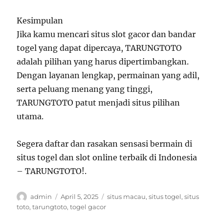
Kesimpulan
Jika kamu mencari situs slot gacor dan bandar
togel yang dapat dipercaya, TARUNGTOTO
adalah pilihan yang harus dipertimbangkan.
Dengan layanan lengkap, permainan yang adil,
serta peluang menang yang tinggi,
TARUNGTOTO patut menjadi situs pilihan
utama.
Segera daftar dan rasakan sensasi bermain di
situs togel dan slot online terbaik di Indonesia
– TARUNGTOTO!.
Author
Posted
Tags
admin
April 5, 2025
situs macau
,
situs togel
,
situs
on
toto
,
tarungtoto
,
togel gacor