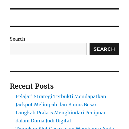
Search
SEARCH
Recent Posts
Pelajari Strategi Terbukti Mendapatkan
Jackpot Melimpah dan Bonus Besar
Langkah Praktis Menghindari Penipuan
dalam Dunia Judi Digital
Temukan Slot Gacor yang Membantu Anda