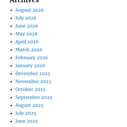
August 2026
July 2026
June 2026
May 2026
April 2026
March 2026
February 2026
January 2026
December 2025
November 2025
October 2025
September 2025
August 2025
July 2025
June 2025