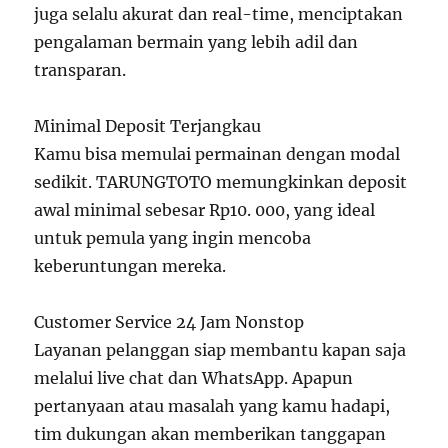
juga selalu akurat dan real-time, menciptakan
pengalaman bermain yang lebih adil dan
transparan.
Minimal Deposit Terjangkau
Kamu bisa memulai permainan dengan modal
sedikit. TARUNGTOTO memungkinkan deposit
awal minimal sebesar Rp10. 000, yang ideal
untuk pemula yang ingin mencoba
keberuntungan mereka.
Customer Service 24 Jam Nonstop
Layanan pelanggan siap membantu kapan saja
melalui live chat dan WhatsApp. Apapun
pertanyaan atau masalah yang kamu hadapi,
tim dukungan akan memberikan tanggapan