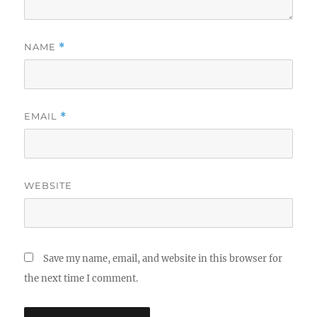
NAME
*
EMAIL
*
WEBSITE
Save my name, email, and website in this browser for
the next time I comment.