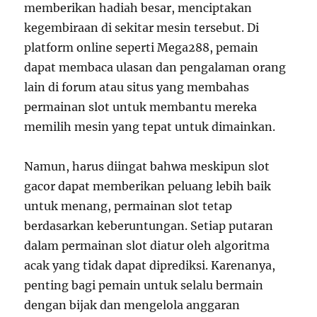
memberikan hadiah besar, menciptakan
kegembiraan di sekitar mesin tersebut. Di
platform online seperti Mega288, pemain
dapat membaca ulasan dan pengalaman orang
lain di forum atau situs yang membahas
permainan slot untuk membantu mereka
memilih mesin yang tepat untuk dimainkan.
Namun, harus diingat bahwa meskipun slot
gacor dapat memberikan peluang lebih baik
untuk menang, permainan slot tetap
berdasarkan keberuntungan. Setiap putaran
dalam permainan slot diatur oleh algoritma
acak yang tidak dapat diprediksi. Karenanya,
penting bagi pemain untuk selalu bermain
dengan bijak dan mengelola anggaran