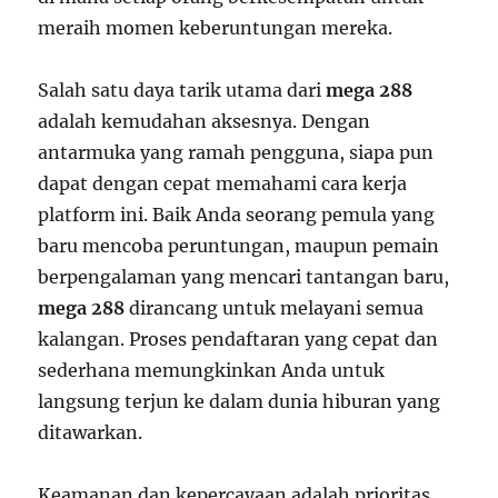
meraih momen keberuntungan mereka.
Salah satu daya tarik utama dari
mega 288
adalah kemudahan aksesnya. Dengan
antarmuka yang ramah pengguna, siapa pun
dapat dengan cepat memahami cara kerja
platform ini. Baik Anda seorang pemula yang
baru mencoba peruntungan, maupun pemain
berpengalaman yang mencari tantangan baru,
mega 288
dirancang untuk melayani semua
kalangan. Proses pendaftaran yang cepat dan
sederhana memungkinkan Anda untuk
langsung terjun ke dalam dunia hiburan yang
ditawarkan.
Keamanan dan kepercayaan adalah prioritas