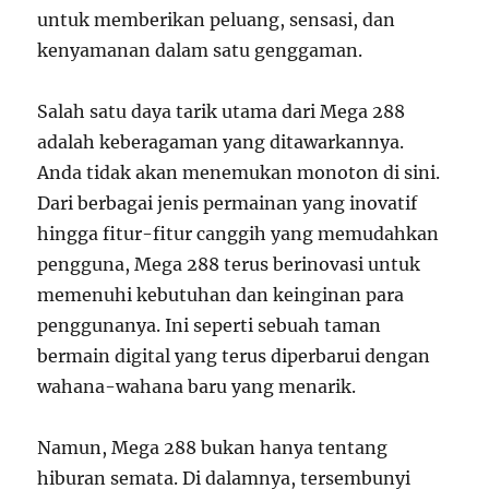
untuk memberikan peluang, sensasi, dan
kenyamanan dalam satu genggaman.
Salah satu daya tarik utama dari Mega 288
adalah keberagaman yang ditawarkannya.
Anda tidak akan menemukan monoton di sini.
Dari berbagai jenis permainan yang inovatif
hingga fitur-fitur canggih yang memudahkan
pengguna, Mega 288 terus berinovasi untuk
memenuhi kebutuhan dan keinginan para
penggunanya. Ini seperti sebuah taman
bermain digital yang terus diperbarui dengan
wahana-wahana baru yang menarik.
Namun, Mega 288 bukan hanya tentang
hiburan semata. Di dalamnya, tersembunyi