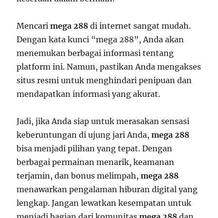
Mencari
mega 288
di internet sangat mudah.
Dengan kata kunci “mega 288”, Anda akan
menemukan berbagai informasi tentang
platform ini. Namun, pastikan Anda mengakses
situs resmi untuk menghindari penipuan dan
mendapatkan informasi yang akurat.
Jadi, jika Anda siap untuk merasakan sensasi
keberuntungan di ujung jari Anda,
mega 288
bisa menjadi pilihan yang tepat. Dengan
berbagai permainan menarik, keamanan
terjamin, dan bonus melimpah,
mega 288
menawarkan pengalaman hiburan digital yang
lengkap. Jangan lewatkan kesempatan untuk
menjadi bagian dari komunitas
mega 288
dan