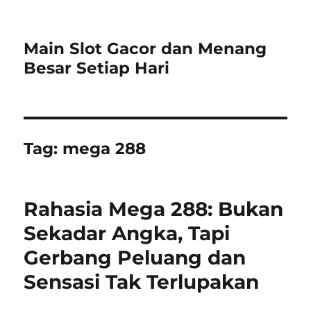
Main Slot Gacor dan Menang
Besar Setiap Hari
Tag:
mega 288
Rahasia Mega 288: Bukan
Sekadar Angka, Tapi
Gerbang Peluang dan
Sensasi Tak Terlupakan