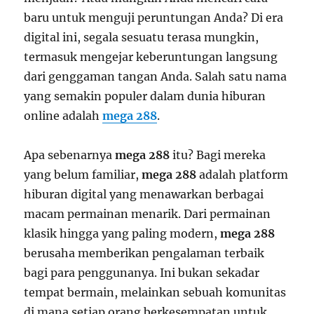
Tak
baru untuk menguji peruntungan Anda? Di era
Terlupakan
digital ini, segala sesuatu terasa mungkin,
termasuk mengejar keberuntungan langsung
dari genggaman tangan Anda. Salah satu nama
yang semakin populer dalam dunia hiburan
online adalah
mega 288
.
Apa sebenarnya
mega 288
itu? Bagi mereka
yang belum familiar,
mega 288
adalah platform
hiburan digital yang menawarkan berbagai
macam permainan menarik. Dari permainan
klasik hingga yang paling modern,
mega 288
berusaha memberikan pengalaman terbaik
bagi para penggunanya. Ini bukan sekadar
tempat bermain, melainkan sebuah komunitas
di mana setiap orang berkesempatan untuk