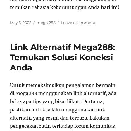
temukan rahasia keberuntungan Anda hari ini!
Posted
Tags
on
May 5, 2025
mega 288
Leave a comment
on
Mega
288:
Rahasia
Link Alternatif Mega288:
Keberuntungan
di
Temukan Solusi Koneksi
Ujung
Anda
Jari
Anda
Untuk memaksimalkan pengalaman bermain
di Mega288 menggunakan link alternatif, ada
beberapa tips yang bisa diikuti. Pertama,
pastikan untuk selalu menggunakan link
alternatif yang resmi dan terbaru. Lakukan
pengecekan rutin terhadap forum komunitas,