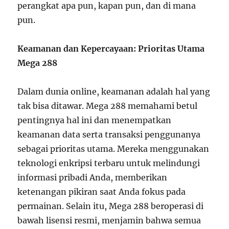
perangkat apa pun, kapan pun, dan di mana
pun.
Keamanan dan Kepercayaan: Prioritas Utama
Mega 288
Dalam dunia online, keamanan adalah hal yang
tak bisa ditawar. Mega 288 memahami betul
pentingnya hal ini dan menempatkan
keamanan data serta transaksi penggunanya
sebagai prioritas utama. Mereka menggunakan
teknologi enkripsi terbaru untuk melindungi
informasi pribadi Anda, memberikan
ketenangan pikiran saat Anda fokus pada
permainan. Selain itu, Mega 288 beroperasi di
bawah lisensi resmi, menjamin bahwa semua