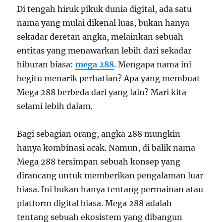
Di tengah hiruk pikuk dunia digital, ada satu
nama yang mulai dikenal luas, bukan hanya
sekadar deretan angka, melainkan sebuah
entitas yang menawarkan lebih dari sekadar
hiburan biasa:
mega 288
. Mengapa nama ini
begitu menarik perhatian? Apa yang membuat
Mega 288 berbeda dari yang lain? Mari kita
selami lebih dalam.
Bagi sebagian orang, angka 288 mungkin
hanya kombinasi acak. Namun, di balik nama
Mega 288 tersimpan sebuah konsep yang
dirancang untuk memberikan pengalaman luar
biasa. Ini bukan hanya tentang permainan atau
platform digital biasa. Mega 288 adalah
tentang sebuah ekosistem yang dibangun