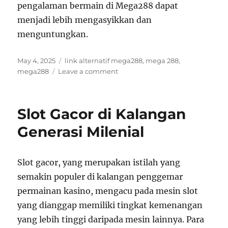
pengalaman bermain di Mega288 dapat
menjadi lebih mengasyikkan dan
menguntungkan.
Posted
Tags
May 4, 2025
link alternatif mega288
,
mega 288
,
on
on
mega288
Leave a comment
Link
Alternatif
Mega288:
Slot Gacor di Kalangan
Temukan
Solusi
Generasi Milenial
Koneksi
Anda
Slot gacor, yang merupakan istilah yang
semakin populer di kalangan penggemar
permainan kasino, mengacu pada mesin slot
yang dianggap memiliki tingkat kemenangan
yang lebih tinggi daripada mesin lainnya. Para