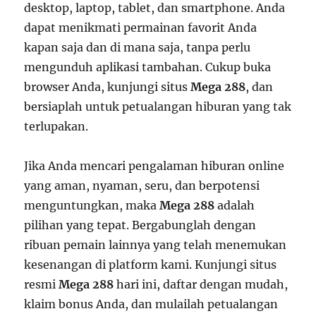
desktop, laptop, tablet, dan smartphone. Anda
dapat menikmati permainan favorit Anda
kapan saja dan di mana saja, tanpa perlu
mengunduh aplikasi tambahan. Cukup buka
browser Anda, kunjungi situs
Mega 288
, dan
bersiaplah untuk petualangan hiburan yang tak
terlupakan.
Jika Anda mencari pengalaman hiburan online
yang aman, nyaman, seru, dan berpotensi
menguntungkan, maka
Mega 288
adalah
pilihan yang tepat. Bergabunglah dengan
ribuan pemain lainnya yang telah menemukan
kesenangan di platform kami. Kunjungi situs
resmi
Mega 288
hari ini, daftar dengan mudah,
klaim bonus Anda, dan mulailah petualangan