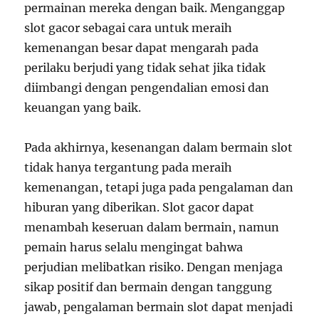
permainan mereka dengan baik. Menganggap
slot gacor sebagai cara untuk meraih
kemenangan besar dapat mengarah pada
perilaku berjudi yang tidak sehat jika tidak
diimbangi dengan pengendalian emosi dan
keuangan yang baik.
Pada akhirnya, kesenangan dalam bermain slot
tidak hanya tergantung pada meraih
kemenangan, tetapi juga pada pengalaman dan
hiburan yang diberikan. Slot gacor dapat
menambah keseruan dalam bermain, namun
pemain harus selalu mengingat bahwa
perjudian melibatkan risiko. Dengan menjaga
sikap positif dan bermain dengan tanggung
jawab, pengalaman bermain slot dapat menjadi