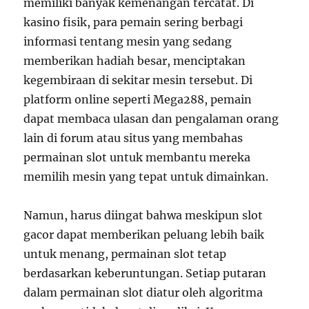
memiliki banyak kemenangan tercatat. Di
kasino fisik, para pemain sering berbagi
informasi tentang mesin yang sedang
memberikan hadiah besar, menciptakan
kegembiraan di sekitar mesin tersebut. Di
platform online seperti Mega288, pemain
dapat membaca ulasan dan pengalaman orang
lain di forum atau situs yang membahas
permainan slot untuk membantu mereka
memilih mesin yang tepat untuk dimainkan.
Namun, harus diingat bahwa meskipun slot
gacor dapat memberikan peluang lebih baik
untuk menang, permainan slot tetap
berdasarkan keberuntungan. Setiap putaran
dalam permainan slot diatur oleh algoritma