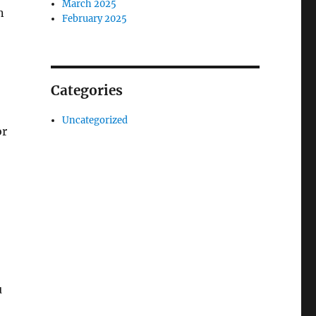
March 2025
n
February 2025
Categories
Uncategorized
or
u