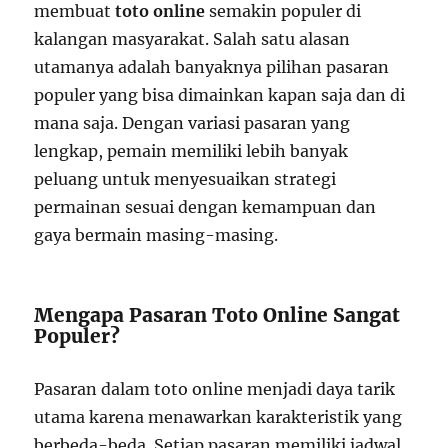
membuat
toto online
semakin populer di
kalangan masyarakat. Salah satu alasan
utamanya adalah banyaknya pilihan pasaran
populer yang bisa dimainkan kapan saja dan di
mana saja. Dengan variasi pasaran yang
lengkap, pemain memiliki lebih banyak
peluang untuk menyesuaikan strategi
permainan sesuai dengan kemampuan dan
gaya bermain masing-masing.
Mengapa Pasaran Toto Online Sangat
Populer?
Pasaran dalam toto online menjadi daya tarik
utama karena menawarkan karakteristik yang
berbeda-beda. Setiap pasaran memiliki jadwal