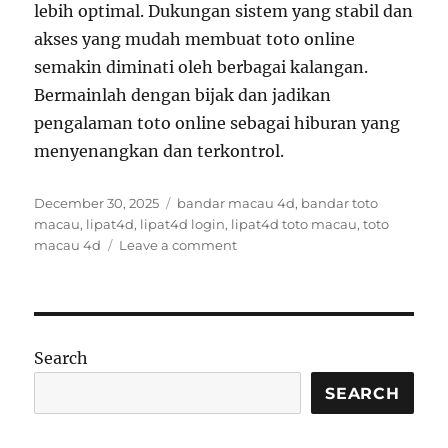
lebih optimal. Dukungan sistem yang stabil dan
akses yang mudah membuat toto online
semakin diminati oleh berbagai kalangan.
Bermainlah dengan bijak dan jadikan
pengalaman toto online sebagai hiburan yang
menyenangkan dan terkontrol.
Posted
Tags
December 30, 2025
bandar macau 4d
,
bandar toto
on
macau
,
lipat4d
,
lipat4d login
,
lipat4d toto macau
,
toto
on
macau 4d
Leave a comment
Toto
Online
dengan
Pasaran
Populer
Search
yang
Banyak
SEARCH
Diminati
Pemain