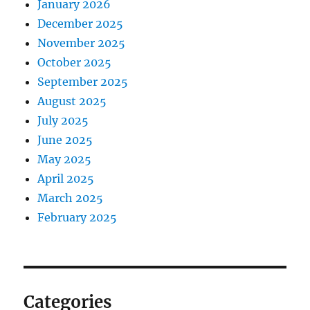
January 2026
December 2025
November 2025
October 2025
September 2025
August 2025
July 2025
June 2025
May 2025
April 2025
March 2025
February 2025
Categories