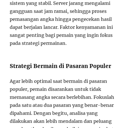
sistem yang stabil. Server jarang mengalami
gangguan saat jam ramai, sehingga proses
pemasangan angka hingga pengecekan hasil
dapat berjalan lancar. Faktor kenyamanan ini
sangat penting bagi pemain yang ingin fokus
pada strategi permainan.
Strategi Bermain di Pasaran Populer
Agar lebih optimal saat bermain di pasaran
populer, pemain disarankan untuk tidak
memasang angka secara berlebihan. Fokuslah
pada satu atau dua pasaran yang benar-benar
dipahami. Dengan begitu, analisa yang
dilakukan akan lebih mendalam dan peluang