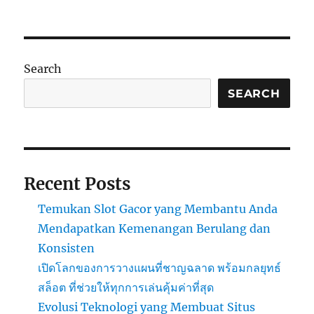
Search
SEARCH
Recent Posts
Temukan Slot Gacor yang Membantu Anda
Mendapatkan Kemenangan Berulang dan
Konsisten
เปิดโลกของการวางแผนที่ชาญฉลาด พร้อมกลยุทธ์
สล็อต ที่ช่วยให้ทุกการเล่นคุ้มค่าที่สุด
Evolusi Teknologi yang Membuat Situs