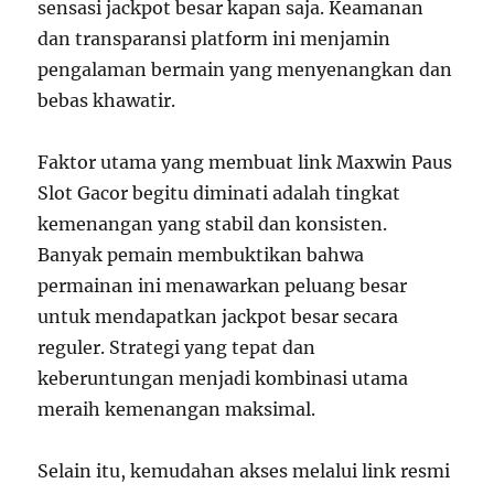
sensasi jackpot besar kapan saja. Keamanan
dan transparansi platform ini menjamin
pengalaman bermain yang menyenangkan dan
bebas khawatir.
Faktor utama yang membuat link Maxwin Paus
Slot Gacor begitu diminati adalah tingkat
kemenangan yang stabil dan konsisten.
Banyak pemain membuktikan bahwa
permainan ini menawarkan peluang besar
untuk mendapatkan jackpot besar secara
reguler. Strategi yang tepat dan
keberuntungan menjadi kombinasi utama
meraih kemenangan maksimal.
Selain itu, kemudahan akses melalui link resmi