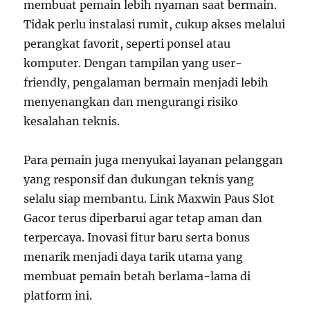
membuat pemain lebih nyaman saat bermain.
Tidak perlu instalasi rumit, cukup akses melalui
perangkat favorit, seperti ponsel atau
komputer. Dengan tampilan yang user-
friendly, pengalaman bermain menjadi lebih
menyenangkan dan mengurangi risiko
kesalahan teknis.
Para pemain juga menyukai layanan pelanggan
yang responsif dan dukungan teknis yang
selalu siap membantu. Link Maxwin Paus Slot
Gacor terus diperbarui agar tetap aman dan
terpercaya. Inovasi fitur baru serta bonus
menarik menjadi daya tarik utama yang
membuat pemain betah berlama-lama di
platform ini.