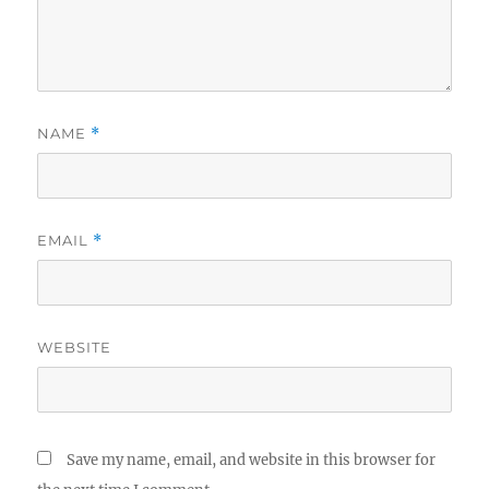
NAME
*
EMAIL
*
WEBSITE
Save my name, email, and website in this browser for