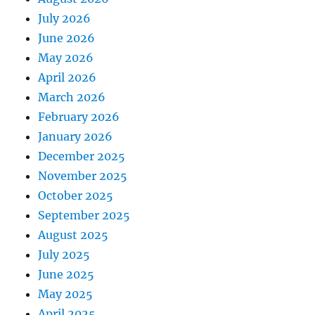
July 2026
June 2026
May 2026
April 2026
March 2026
February 2026
January 2026
December 2025
November 2025
October 2025
September 2025
August 2025
July 2025
June 2025
May 2025
April 2025