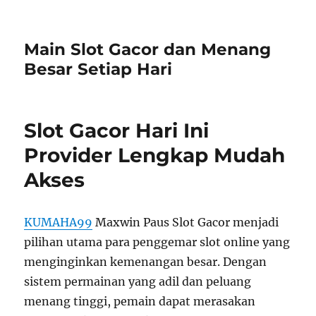
Main Slot Gacor dan Menang
Besar Setiap Hari
Slot Gacor Hari Ini
Provider Lengkap Mudah
Akses
KUMAHA99
Maxwin Paus Slot Gacor menjadi
pilihan utama para penggemar slot online yang
menginginkan kemenangan besar. Dengan
sistem permainan yang adil dan peluang
menang tinggi, pemain dapat merasakan