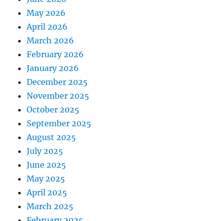
May 2026
April 2026
March 2026
February 2026
January 2026
December 2025
November 2025
October 2025
September 2025
August 2025
July 2025
June 2025
May 2025
April 2025
March 2025
February 2025