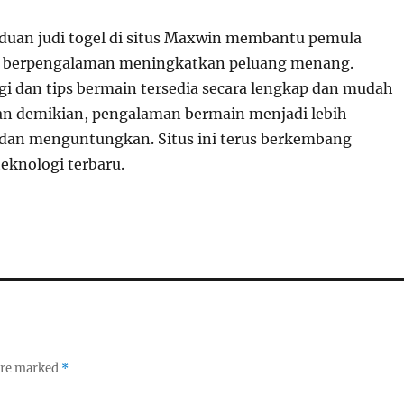
uan judi togel di situs Maxwin membantu pemula
berpengalaman meningkatkan peluang menang.
egi dan tips bermain tersedia secara lengkap dan mudah
an demikian, pengalaman bermain menjadi lebih
an menguntungkan. Situs ini terus berkembang
eknologi terbaru.
 are marked
*