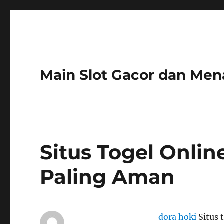
Main Slot Gacor dan Men
Situs Togel Onlin
Paling Aman
dora hoki
Situs 