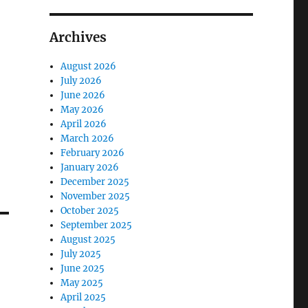
Archives
August 2026
July 2026
June 2026
May 2026
April 2026
March 2026
February 2026
January 2026
December 2025
November 2025
October 2025
September 2025
August 2025
July 2025
June 2025
May 2025
April 2025