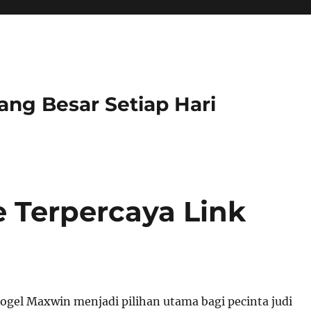
ang Besar Setiap Hari
e Terpercaya Link
togel Maxwin menjadi pilihan utama bagi pecinta judi