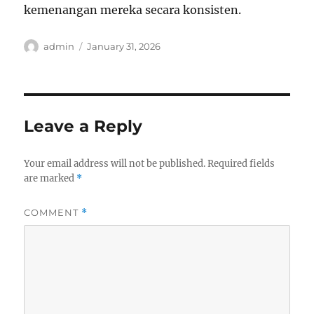
kemenangan mereka secara konsisten.
Author
Posted
admin
January 31, 2026
on
Leave a Reply
Your email address will not be published.
Required fields
are marked
*
COMMENT
*