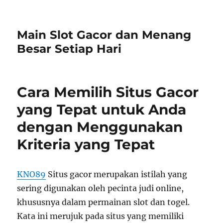
Main Slot Gacor dan Menang
Besar Setiap Hari
Cara Memilih Situs Gacor
yang Tepat untuk Anda
dengan Menggunakan
Kriteria yang Tepat
KNO89
Situs gacor merupakan istilah yang
sering digunakan oleh pecinta judi online,
khususnya dalam permainan slot dan togel.
Kata ini merujuk pada situs yang memiliki