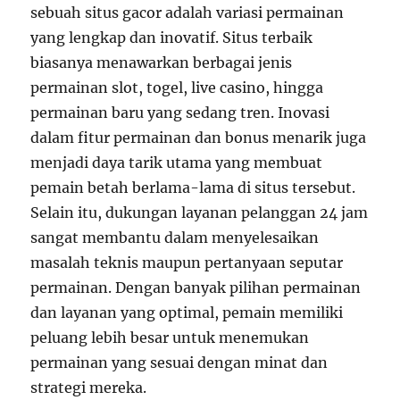
sebuah situs gacor adalah variasi permainan
yang lengkap dan inovatif. Situs terbaik
biasanya menawarkan berbagai jenis
permainan slot, togel, live casino, hingga
permainan baru yang sedang tren. Inovasi
dalam fitur permainan dan bonus menarik juga
menjadi daya tarik utama yang membuat
pemain betah berlama-lama di situs tersebut.
Selain itu, dukungan layanan pelanggan 24 jam
sangat membantu dalam menyelesaikan
masalah teknis maupun pertanyaan seputar
permainan. Dengan banyak pilihan permainan
dan layanan yang optimal, pemain memiliki
peluang lebih besar untuk menemukan
permainan yang sesuai dengan minat dan
strategi mereka.