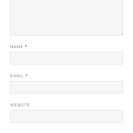
NAME
*
EMAIL
*
WEBSITE