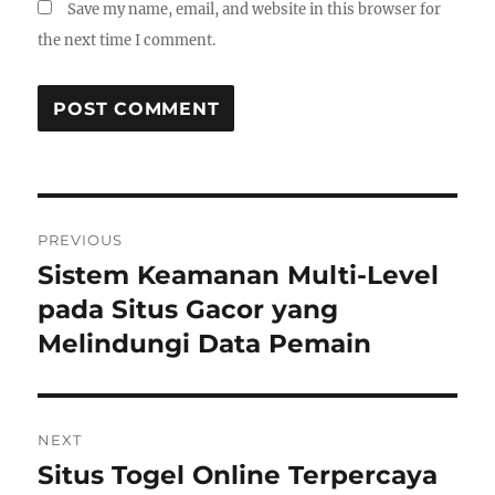
Save my name, email, and website in this browser for
the next time I comment.
Post
PREVIOUS
navigation
Sistem Keamanan Multi-Level
Previous
post:
pada Situs Gacor yang
Melindungi Data Pemain
NEXT
Situs Togel Online Terpercaya
Next