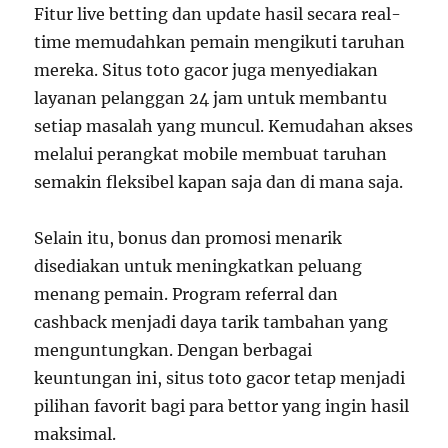
Fitur live betting dan update hasil secara real-
time memudahkan pemain mengikuti taruhan
mereka. Situs toto gacor juga menyediakan
layanan pelanggan 24 jam untuk membantu
setiap masalah yang muncul. Kemudahan akses
melalui perangkat mobile membuat taruhan
semakin fleksibel kapan saja dan di mana saja.
Selain itu, bonus dan promosi menarik
disediakan untuk meningkatkan peluang
menang pemain. Program referral dan
cashback menjadi daya tarik tambahan yang
menguntungkan. Dengan berbagai
keuntungan ini, situs toto gacor tetap menjadi
pilihan favorit bagi para bettor yang ingin hasil
maksimal.