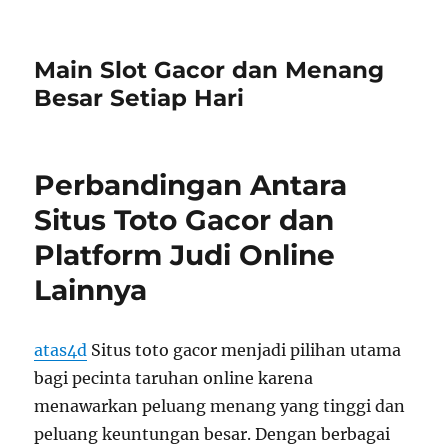
Main Slot Gacor dan Menang
Besar Setiap Hari
Perbandingan Antara
Situs Toto Gacor dan
Platform Judi Online
Lainnya
atas4d
Situs toto gacor menjadi pilihan utama
bagi pecinta taruhan online karena
menawarkan peluang menang yang tinggi dan
peluang keuntungan besar. Dengan berbagai