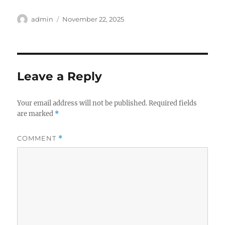
Author
Posted
admin
November 22, 2025
on
Leave a Reply
Your email address will not be published.
Required fields
are marked
*
COMMENT
*