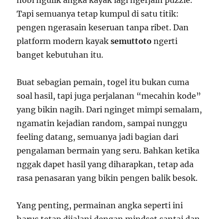
hobi ngulik angka kayak lagi ngerjain puzzle.
Tapi semuanya tetap kumpul di satu titik:
pengen ngerasain keseruan tanpa ribet. Dan
platform modern kayak
semuttoto
ngerti
banget kebutuhan itu.
Buat sebagian pemain, togel itu bukan cuma
soal hasil, tapi juga perjalanan “mecahin kode”
yang bikin nagih. Dari nginget mimpi semalam,
ngamatin kejadian random, sampai nunggu
feeling datang, semuanya jadi bagian dari
pengalaman bermain yang seru. Bahkan ketika
nggak dapet hasil yang diharapkan, tetap ada
rasa penasaran yang bikin pengen balik besok.
Yang penting, permainan angka seperti ini