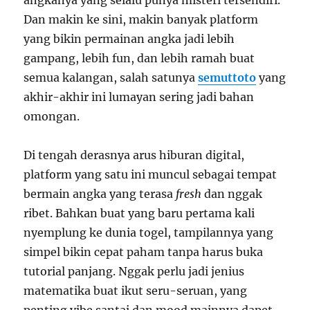
angkanya yang selalu punya misteri tersendiri.
Dan makin ke sini, makin banyak platform
yang bikin permainan angka jadi lebih
gampang, lebih fun, dan lebih ramah buat
semua kalangan, salah satunya
semuttoto
yang
akhir-akhir ini lumayan sering jadi bahan
omongan.
Di tengah derasnya arus hiburan digital,
platform yang satu ini muncul sebagai tempat
bermain angka yang terasa
fresh
dan nggak
ribet. Bahkan buat yang baru pertama kali
nyemplung ke dunia togel, tampilannya yang
simpel bikin cepat paham tanpa harus buka
tutorial panjang. Nggak perlu jadi jenius
matematika buat ikut seru-seruan, yang