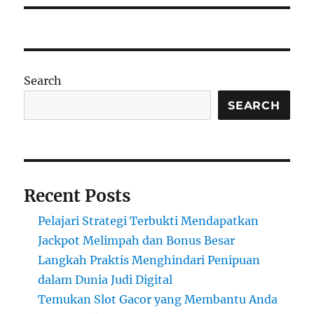
Search
SEARCH
Recent Posts
Pelajari Strategi Terbukti Mendapatkan
Jackpot Melimpah dan Bonus Besar
Langkah Praktis Menghindari Penipuan
dalam Dunia Judi Digital
Temukan Slot Gacor yang Membantu Anda