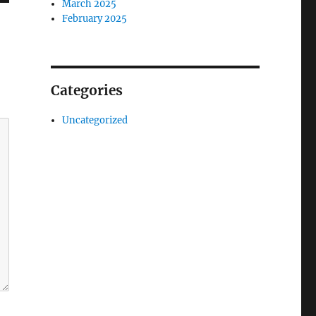
March 2025
February 2025
Categories
Uncategorized