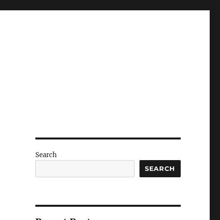
Search
SEARCH