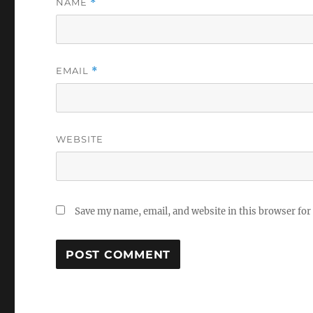
NAME
*
EMAIL
*
WEBSITE
Save my name, email, and website in this browser for