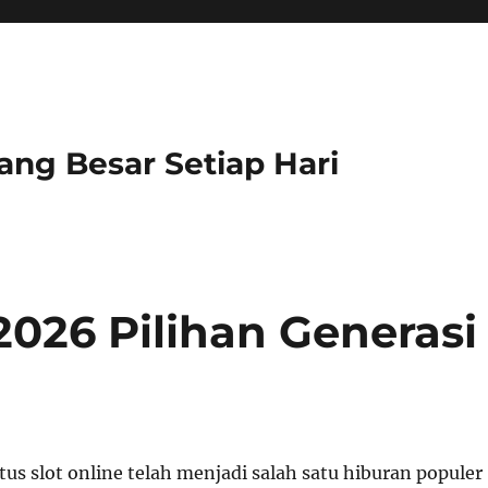
ang Besar Setiap Hari
026 Pilihan Generasi
tus slot online telah menjadi salah satu hiburan populer