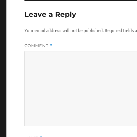
Leave a Reply
Your email address will not be published.
Required fields
COMMENT
*