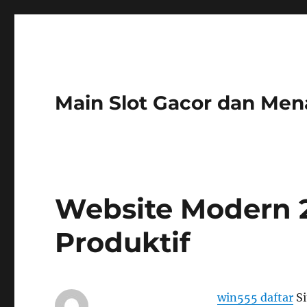
Main Slot Gacor dan Men
Website Modern 2
Produktif
win555 daftar
Si