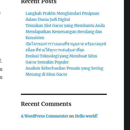
Recent Posts
a
Langkah Praktis Menghindari Penipuan
dalam Dunia Judi Digital
Temukan Slot Gacor yang Membantu Anda
Mendapatkan Kemenangan Berulang dan
Konsisten
เปิดโลกของการวางแผนที่ชาญฉลาด พร้อมกลยุทธ์
สล็อต ที่ช่วยให้ทุกการเล่นคุ้มค่าที่สุด
Evolusi Teknologi yang Membuat Situs
.
Gacor Semakin Populer
Analisis Keberhasilan Pemain yang Sering
an
Menang di Situs Gacor
an
Recent Comments
A WordPress Commenter
on
Hello world!