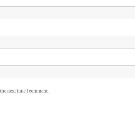
 the next time I comment.