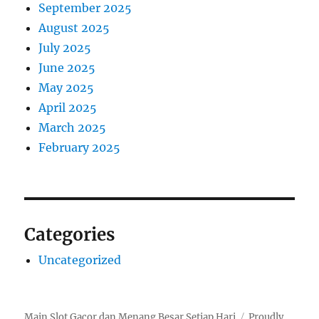
September 2025
August 2025
July 2025
June 2025
May 2025
April 2025
March 2025
February 2025
Categories
Uncategorized
Main Slot Gacor dan Menang Besar Setiap Hari
Proudly