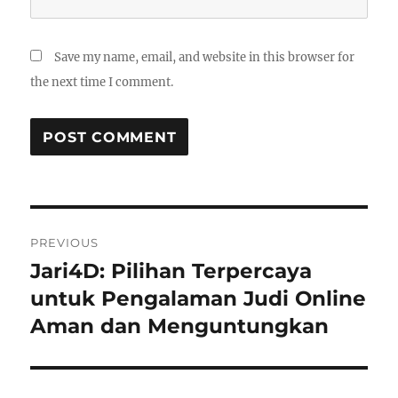
Save my name, email, and website in this browser for
the next time I comment.
Post
PREVIOUS
navigation
Jari4D: Pilihan Terpercaya
Previous
post:
untuk Pengalaman Judi Online
Aman dan Menguntungkan