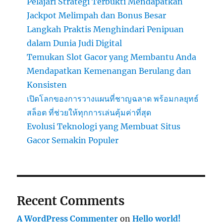
Pelajari Strategi Terbukti Mendapatkan
Jackpot Melimpah dan Bonus Besar
Langkah Praktis Menghindari Penipuan
dalam Dunia Judi Digital
Temukan Slot Gacor yang Membantu Anda
Mendapatkan Kemenangan Berulang dan
Konsisten
เปิดโลกของการวางแผนที่ชาญฉลาด พร้อมกลยุทธ์
สล็อต ที่ช่วยให้ทุกการเล่นคุ้มค่าที่สุด
Evolusi Teknologi yang Membuat Situs
Gacor Semakin Populer
Recent Comments
A WordPress Commenter
on
Hello world!