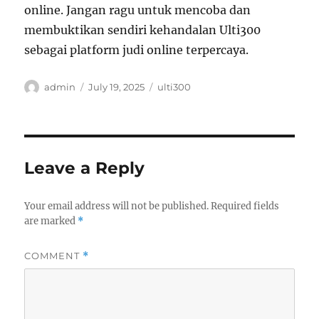
online. Jangan ragu untuk mencoba dan
membuktikan sendiri kehandalan Ulti300
sebagai platform judi online terpercaya.
Author
Posted
Tags
admin
July 19, 2025
ulti300
on
Leave a Reply
Your email address will not be published.
Required fields
are marked
*
COMMENT
*