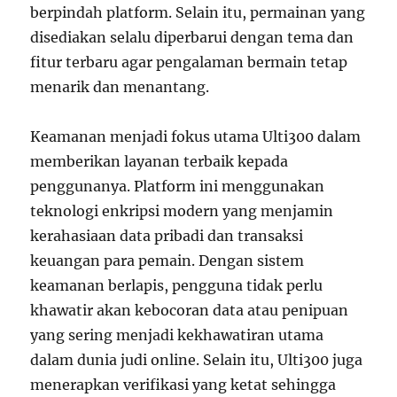
berpindah platform. Selain itu, permainan yang
disediakan selalu diperbarui dengan tema dan
fitur terbaru agar pengalaman bermain tetap
menarik dan menantang.
Keamanan menjadi fokus utama Ulti300 dalam
memberikan layanan terbaik kepada
penggunanya. Platform ini menggunakan
teknologi enkripsi modern yang menjamin
kerahasiaan data pribadi dan transaksi
keuangan para pemain. Dengan sistem
keamanan berlapis, pengguna tidak perlu
khawatir akan kebocoran data atau penipuan
yang sering menjadi kekhawatiran utama
dalam dunia judi online. Selain itu, Ulti300 juga
menerapkan verifikasi yang ketat sehingga