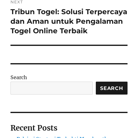
NEXT
Tribun Togel: Solusi Terpercaya
Next
post:
dan Aman untuk Pengalaman
Togel Online Terbaik
Search
SEARCH
Recent Posts