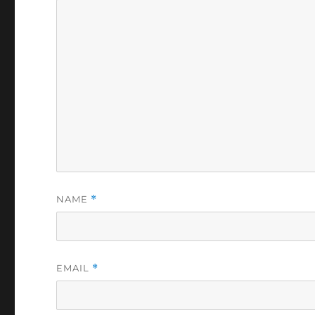
NAME
*
EMAIL
*