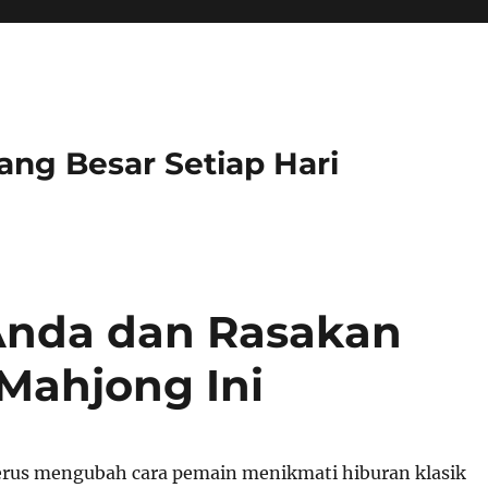
ang Besar Setiap Hari
Anda dan Rasakan
 Mahjong Ini
 terus mengubah cara pemain menikmati hiburan klasik