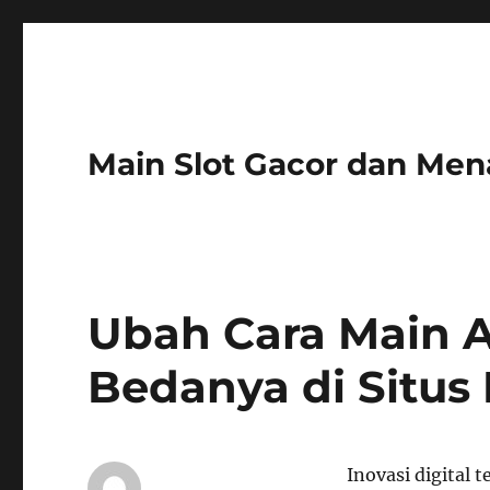
Main Slot Gacor dan Men
Ubah Cara Main 
Bedanya di Situs
Inovasi digital