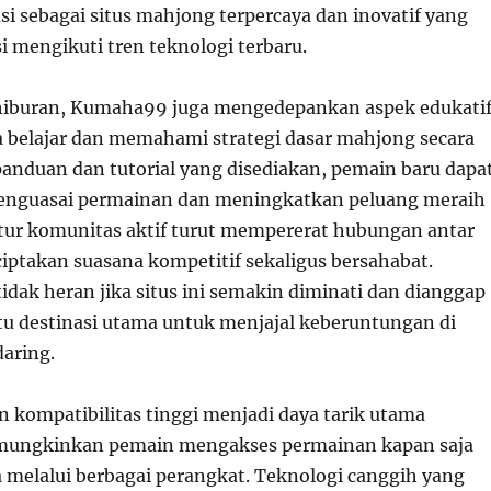
asi sebagai situs mahjong terpercaya dan inovatif yang
i mengikuti tren teknologi terbaru.
 hiburan, Kumaha99 juga mengedepankan aspek edukati
a belajar dan memahami strategi dasar mahjong secara
 panduan dan tutorial yang disediakan, pemain baru dapa
enguasai permainan dan meningkatkan peluang meraih
ur komunitas aktif turut mempererat hubungan antar
ptakan suasana kompetitif sekaligus bersahabat.
idak heran jika situs ini semakin diminati dan dianggap
atu destinasi utama untuk menjajal keberuntungan di
aring.
 kompatibilitas tinggi menjadi daya tarik utama
ungkinkan pemain mengakses permainan kapan saja
a melalui berbagai perangkat. Teknologi canggih yang