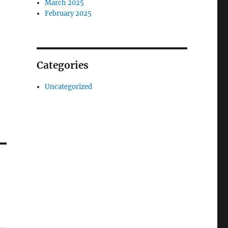
March 2025
February 2025
Categories
Uncategorized