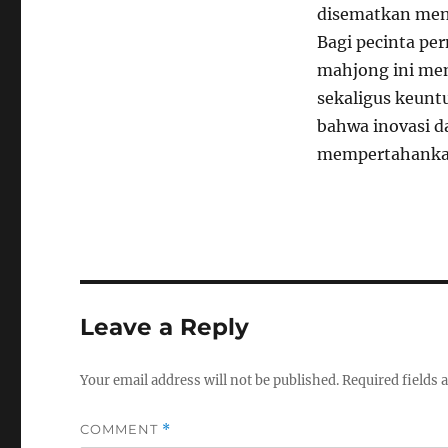
disematkan men
Bagi pecinta pe
mahjong ini me
sekaligus keunt
bahwa inovasi 
mempertahankan 
Leave a Reply
Your email address will not be published.
Required fields
COMMENT
*