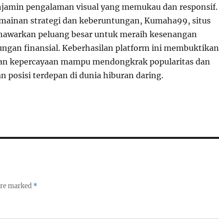
jamin pengalaman visual yang memukau dan responsif.
rmainan strategi dan keberuntungan, Kumaha99, situs
nawarkan peluang besar untuk meraih kesenangan
ungan finansial. Keberhasilan platform ini membuktikan
dan kepercayaan mampu mendongkrak popularitas dan
posisi terdepan di dunia hiburan daring.
 are marked
*