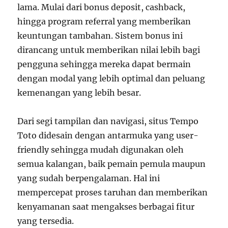
lama. Mulai dari bonus deposit, cashback,
hingga program referral yang memberikan
keuntungan tambahan. Sistem bonus ini
dirancang untuk memberikan nilai lebih bagi
pengguna sehingga mereka dapat bermain
dengan modal yang lebih optimal dan peluang
kemenangan yang lebih besar.
Dari segi tampilan dan navigasi, situs Tempo
Toto didesain dengan antarmuka yang user-
friendly sehingga mudah digunakan oleh
semua kalangan, baik pemain pemula maupun
yang sudah berpengalaman. Hal ini
mempercepat proses taruhan dan memberikan
kenyamanan saat mengakses berbagai fitur
yang tersedia.