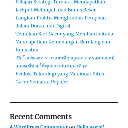
Pelajari Strategi Terbukti Mendapatkan
Jackpot Melimpah dan Bonus Besar
Langkah Praktis Menghindari Penipuan
dalam Dunia Judi Digital
Temukan Slot Gacor yang Membantu Anda
Mendapatkan Kemenangan Berulang dan
Konsisten
เปิดโลกของการวางแผนที่ชาญฉลาด พร้อมกลยุทธ์
สล็อต ที่ช่วยให้ทุกการเล่นคุ้มค่าที่สุด
Evolusi Teknologi yang Membuat Situs
Gacor Semakin Populer
Recent Comments
A WordPress Commenter
on
Hello world!