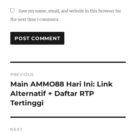
Save my name, email, and website in this browser for
the next time I comment.
Post
PREVIOUS
navigation
Main AMMO88 Hari Ini: Link
Previous
post:
Alternatif + Daftar RTP
Tertinggi
NEXT