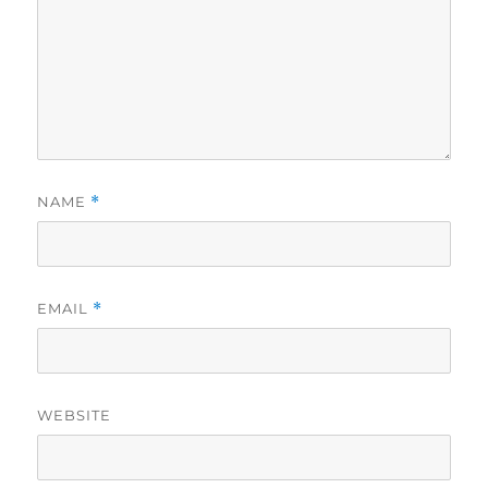
NAME
*
EMAIL
*
WEBSITE