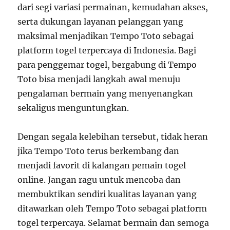
dari segi variasi permainan, kemudahan akses,
serta dukungan layanan pelanggan yang
maksimal menjadikan Tempo Toto sebagai
platform togel terpercaya di Indonesia. Bagi
para penggemar togel, bergabung di Tempo
Toto bisa menjadi langkah awal menuju
pengalaman bermain yang menyenangkan
sekaligus menguntungkan.
Dengan segala kelebihan tersebut, tidak heran
jika Tempo Toto terus berkembang dan
menjadi favorit di kalangan pemain togel
online. Jangan ragu untuk mencoba dan
membuktikan sendiri kualitas layanan yang
ditawarkan oleh Tempo Toto sebagai platform
togel terpercaya. Selamat bermain dan semoga