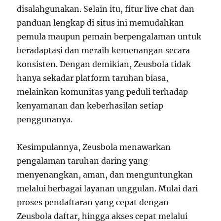
disalahgunakan. Selain itu, fitur live chat dan
panduan lengkap di situs ini memudahkan
pemula maupun pemain berpengalaman untuk
beradaptasi dan meraih kemenangan secara
konsisten. Dengan demikian, Zeusbola tidak
hanya sekadar platform taruhan biasa,
melainkan komunitas yang peduli terhadap
kenyamanan dan keberhasilan setiap
penggunanya.
Kesimpulannya, Zeusbola menawarkan
pengalaman taruhan daring yang
menyenangkan, aman, dan menguntungkan
melalui berbagai layanan unggulan. Mulai dari
proses pendaftaran yang cepat dengan
Zeusbola daftar, hingga akses cepat melalui