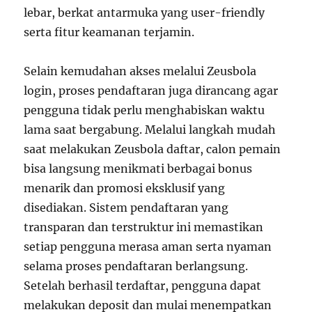
lebar, berkat antarmuka yang user-friendly
serta fitur keamanan terjamin.
Selain kemudahan akses melalui Zeusbola
login, proses pendaftaran juga dirancang agar
pengguna tidak perlu menghabiskan waktu
lama saat bergabung. Melalui langkah mudah
saat melakukan Zeusbola daftar, calon pemain
bisa langsung menikmati berbagai bonus
menarik dan promosi eksklusif yang
disediakan. Sistem pendaftaran yang
transparan dan terstruktur ini memastikan
setiap pengguna merasa aman serta nyaman
selama proses pendaftaran berlangsung.
Setelah berhasil terdaftar, pengguna dapat
melakukan deposit dan mulai menempatkan