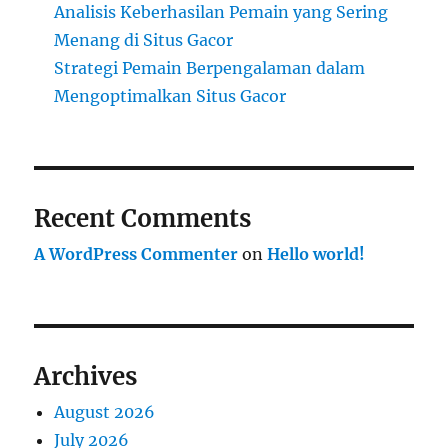
Analisis Keberhasilan Pemain yang Sering
Menang di Situs Gacor
Strategi Pemain Berpengalaman dalam
Mengoptimalkan Situs Gacor
Recent Comments
A WordPress Commenter
on
Hello world!
Archives
August 2026
July 2026