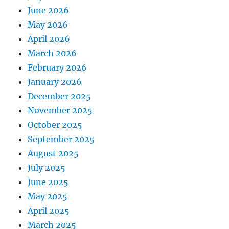
June 2026
May 2026
April 2026
March 2026
February 2026
January 2026
December 2025
November 2025
October 2025
September 2025
August 2025
July 2025
June 2025
May 2025
April 2025
March 2025