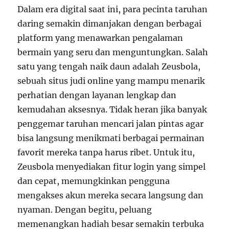
Dalam era digital saat ini, para pecinta taruhan
daring semakin dimanjakan dengan berbagai
platform yang menawarkan pengalaman
bermain yang seru dan menguntungkan. Salah
satu yang tengah naik daun adalah Zeusbola,
sebuah situs judi online yang mampu menarik
perhatian dengan layanan lengkap dan
kemudahan aksesnya. Tidak heran jika banyak
penggemar taruhan mencari jalan pintas agar
bisa langsung menikmati berbagai permainan
favorit mereka tanpa harus ribet. Untuk itu,
Zeusbola menyediakan fitur login yang simpel
dan cepat, memungkinkan pengguna
mengakses akun mereka secara langsung dan
nyaman. Dengan begitu, peluang
memenangkan hadiah besar semakin terbuka