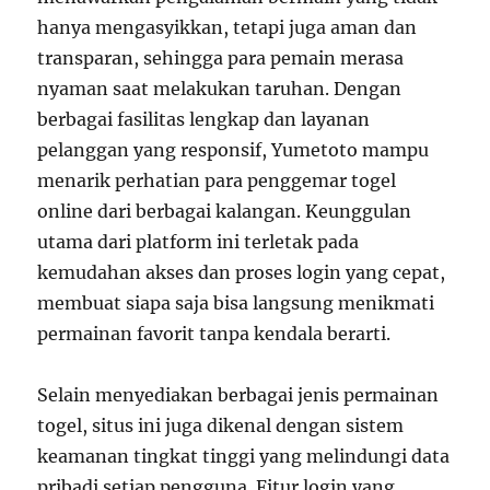
hanya mengasyikkan, tetapi juga aman dan
transparan, sehingga para pemain merasa
nyaman saat melakukan taruhan. Dengan
berbagai fasilitas lengkap dan layanan
pelanggan yang responsif, Yumetoto mampu
menarik perhatian para penggemar togel
online dari berbagai kalangan. Keunggulan
utama dari platform ini terletak pada
kemudahan akses dan proses login yang cepat,
membuat siapa saja bisa langsung menikmati
permainan favorit tanpa kendala berarti.
Selain menyediakan berbagai jenis permainan
togel, situs ini juga dikenal dengan sistem
keamanan tingkat tinggi yang melindungi data
pribadi setiap pengguna. Fitur login yang