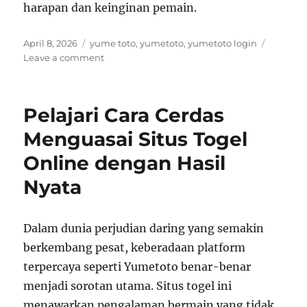
harapan dan keinginan pemain.
Posted
Tags
April 8, 2026
yume toto
,
yumetoto
,
yumetoto login
on
on
Leave a comment
Kuasai
Strategi
Modern
Pelajari Cara Cerdas
untuk
Menang
Menguasai Situs Togel
di
Online dengan Hasil
Situs
Togel
Nyata
Terbaik
Dalam dunia perjudian daring yang semakin
berkembang pesat, keberadaan platform
terpercaya seperti Yumetoto benar-benar
menjadi sorotan utama. Situs togel ini
menawarkan pengalaman bermain yang tidak