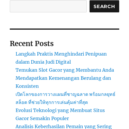
Online
SEARCH
dengan
Hasil
Nyata
Recent Posts
Langkah Praktis Menghindari Penipuan
dalam Dunia Judi Digital
Temukan Slot Gacor yang Membantu Anda
Mendapatkan Kemenangan Berulang dan
Konsisten
เปิดโลกของการวางแผนที่ชาญฉลาด พร้อมกลยุทธ์
สล็อต ที่ช่วยให้ทุกการเล่นคุ้มค่าที่สุด
Evolusi Teknologi yang Membuat Situs
Gacor Semakin Populer
Analisis Keberhasilan Pemain yang Sering