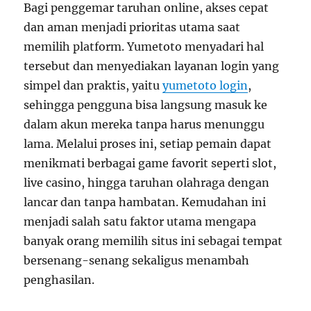
Bagi penggemar taruhan online, akses cepat
dan aman menjadi prioritas utama saat
memilih platform. Yumetoto menyadari hal
tersebut dan menyediakan layanan login yang
simpel dan praktis, yaitu
yumetoto login
,
sehingga pengguna bisa langsung masuk ke
dalam akun mereka tanpa harus menunggu
lama. Melalui proses ini, setiap pemain dapat
menikmati berbagai game favorit seperti slot,
live casino, hingga taruhan olahraga dengan
lancar dan tanpa hambatan. Kemudahan ini
menjadi salah satu faktor utama mengapa
banyak orang memilih situs ini sebagai tempat
bersenang-senang sekaligus menambah
penghasilan.