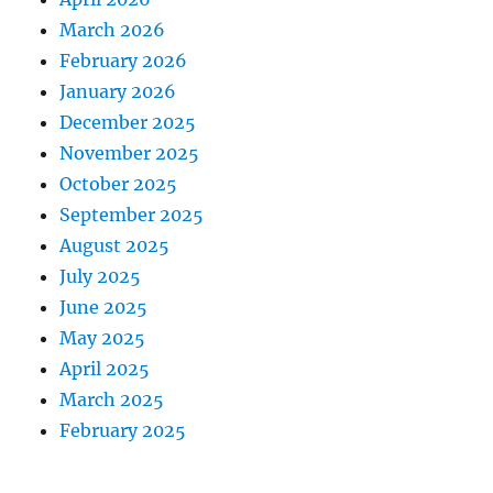
March 2026
February 2026
January 2026
December 2025
November 2025
October 2025
September 2025
August 2025
July 2025
June 2025
May 2025
April 2025
March 2025
February 2025