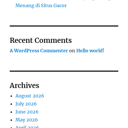
Menang di Situs Gacor
Recent Comments
A WordPress Commenter
on
Hello world!
Archives
August 2026
July 2026
June 2026
May 2026
April 2026