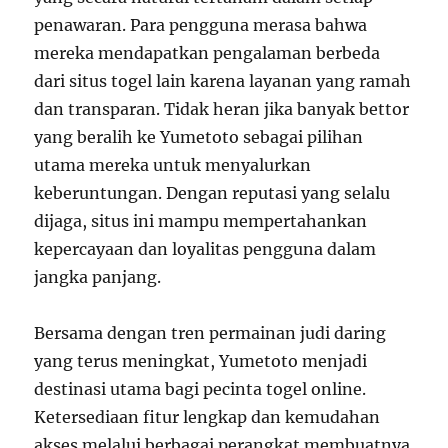
penawaran. Para pengguna merasa bahwa
mereka mendapatkan pengalaman berbeda
dari situs togel lain karena layanan yang ramah
dan transparan. Tidak heran jika banyak bettor
yang beralih ke Yumetoto sebagai pilihan
utama mereka untuk menyalurkan
keberuntungan. Dengan reputasi yang selalu
dijaga, situs ini mampu mempertahankan
kepercayaan dan loyalitas pengguna dalam
jangka panjang.
Bersama dengan tren permainan judi daring
yang terus meningkat, Yumetoto menjadi
destinasi utama bagi pecinta togel online.
Ketersediaan fitur lengkap dan kemudahan
akses melalui berbagai perangkat membuatnya