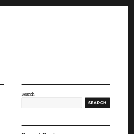
Search
SEARCH