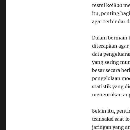
resmi koi800 me
itu, penting ba
agar terhindar d
Dalam bermain to
diterapkan agar
data pengeluara
yang sering mun
besar secara ber
pengelolaan moda
statistik yang 
menentukan ang
Selain itu, pen
transaksi saat l
jaringan yang a