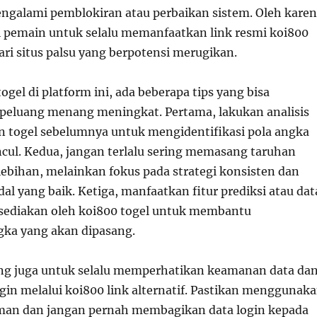
ngalami pemblokiran atau perbaikan sistem. Oleh kare
gi pemain untuk selalu memanfaatkan link resmi koi800
ari situs palsu yang berpotensi merugikan.
gel di platform ini, ada beberapa tips yang bisa
 peluang menang meningkat. Pertama, lakukan analisis
n togel sebelumnya untuk mengidentifikasi pola angka
cul. Kedua, jangan terlalu sering memasang taruhan
lebihan, melainkan fokus pada strategi konsisten dan
l yang baik. Ketiga, manfaatkan fitur prediksi atau dat
disediakan oleh koi800 togel untuk membantu
ka yang akan dipasang.
ting juga untuk selalu memperhatikan keamanan data da
ogin melalui koi800 link alternatif. Pastikan menggunak
man dan jangan pernah membagikan data login kepada