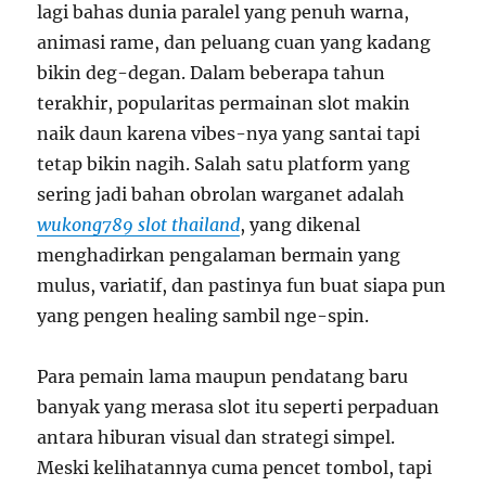
lagi bahas dunia paralel yang penuh warna,
animasi rame, dan peluang cuan yang kadang
bikin deg-degan. Dalam beberapa tahun
terakhir, popularitas permainan slot makin
naik daun karena vibes-nya yang santai tapi
tetap bikin nagih. Salah satu platform yang
sering jadi bahan obrolan warganet adalah
wukong789 slot thailand
, yang dikenal
menghadirkan pengalaman bermain yang
mulus, variatif, dan pastinya fun buat siapa pun
yang pengen healing sambil nge-spin.
Para pemain lama maupun pendatang baru
banyak yang merasa slot itu seperti perpaduan
antara hiburan visual dan strategi simpel.
Meski kelihatannya cuma pencet tombol, tapi