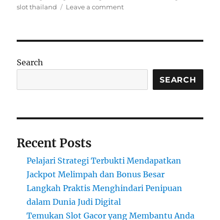
on
slot thailand
Leave a comment
Serunya
Jelajah
Dunia
Slot
Modern
Search
dengan
Sensasi
SEARCH
Maksimal
Recent Posts
Pelajari Strategi Terbukti Mendapatkan
Jackpot Melimpah dan Bonus Besar
Langkah Praktis Menghindari Penipuan
dalam Dunia Judi Digital
Temukan Slot Gacor yang Membantu Anda