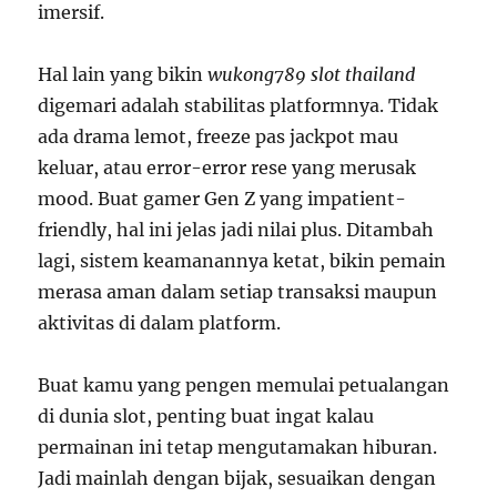
imersif.
Hal lain yang bikin
wukong789 slot thailand
digemari adalah stabilitas platformnya. Tidak
ada drama lemot, freeze pas jackpot mau
keluar, atau error-error rese yang merusak
mood. Buat gamer Gen Z yang impatient-
friendly, hal ini jelas jadi nilai plus. Ditambah
lagi, sistem keamanannya ketat, bikin pemain
merasa aman dalam setiap transaksi maupun
aktivitas di dalam platform.
Buat kamu yang pengen memulai petualangan
di dunia slot, penting buat ingat kalau
permainan ini tetap mengutamakan hiburan.
Jadi mainlah dengan bijak, sesuaikan dengan