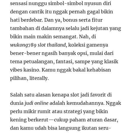
sensasi nunggu simbol-simbol nyusun diri
dengan cantik itu nggak pernah gagal bikin
hati berdebar. Dan ya, bonus serta fitur
tambahan di dalamnya selalu jadi kejutan yang
bikin main makin semangat. Nah, di
wukong789 slot thailand
, koleksi gamenya
bener-bener ngasih banyak opsi, mulai dari
tema petualangan, fantasi, sampe yang klasik
vibes kasino. Kamu nggak bakal kehabisan
pilihan, literally.
Salah satu alasan kenapa slot jadi favorit di
dunia
judi online
adalah kemudahannya. Nggak
perlu mikir rumit atau strategi yang bikin
kening berkerut—cukup paham aturan dasar,
dan kamu udah bisa langsung ikutan seru-