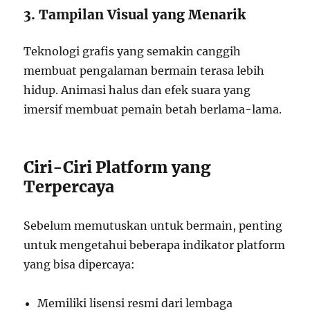
3. Tampilan Visual yang Menarik
Teknologi grafis yang semakin canggih
membuat pengalaman bermain terasa lebih
hidup. Animasi halus dan efek suara yang
imersif membuat pemain betah berlama-lama.
Ciri-Ciri Platform yang
Terpercaya
Sebelum memutuskan untuk bermain, penting
untuk mengetahui beberapa indikator platform
yang bisa dipercaya:
Memiliki lisensi resmi dari lembaga