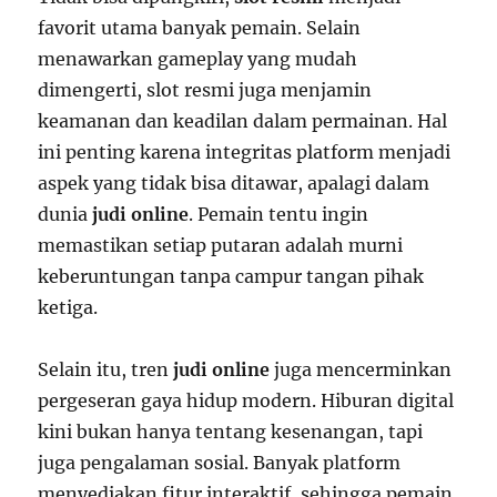
favorit utama banyak pemain. Selain
menawarkan gameplay yang mudah
dimengerti, slot resmi juga menjamin
keamanan dan keadilan dalam permainan. Hal
ini penting karena integritas platform menjadi
aspek yang tidak bisa ditawar, apalagi dalam
dunia
judi online
. Pemain tentu ingin
memastikan setiap putaran adalah murni
keberuntungan tanpa campur tangan pihak
ketiga.
Selain itu, tren
judi online
juga mencerminkan
pergeseran gaya hidup modern. Hiburan digital
kini bukan hanya tentang kesenangan, tapi
juga pengalaman sosial. Banyak platform
menyediakan fitur interaktif, sehingga pemain