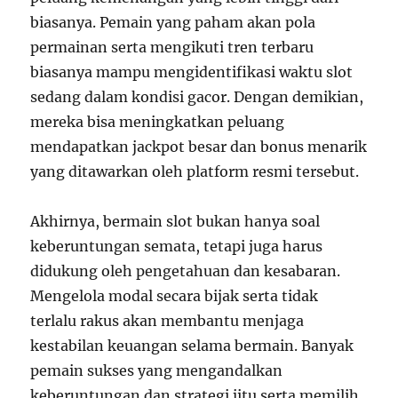
biasanya. Pemain yang paham akan pola
permainan serta mengikuti tren terbaru
biasanya mampu mengidentifikasi waktu slot
sedang dalam kondisi gacor. Dengan demikian,
mereka bisa meningkatkan peluang
mendapatkan jackpot besar dan bonus menarik
yang ditawarkan oleh platform resmi tersebut.
Akhirnya, bermain slot bukan hanya soal
keberuntungan semata, tetapi juga harus
didukung oleh pengetahuan dan kesabaran.
Mengelola modal secara bijak serta tidak
terlalu rakus akan membantu menjaga
kestabilan keuangan selama bermain. Banyak
pemain sukses yang mengandalkan
keberuntungan dan strategi jitu serta memilih