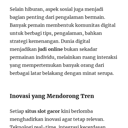
Selain hiburan, aspek sosial juga menjadi
bagian penting dari pengalaman bermain.
Banyak pemain membentuk komunitas digital
untuk berbagi tips, pengalaman, bahkan
strategi kemenangan. Dunia digital
menjadikan
judi online
bukan sekadar
permainan individu, melainkan ruang interaksi
yang mempertemukan banyak orang dari
berbagai latar belakang dengan minat serupa.
Inovasi yang Mendorong Tren
Setiap
situs slot gacor
kini berlomba
menghadirkan inovasi agar tetap relevan.
Teknologi real-time, integrasi kecerdasan