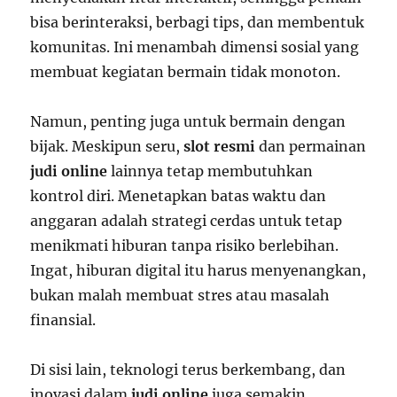
bisa berinteraksi, berbagi tips, dan membentuk
komunitas. Ini menambah dimensi sosial yang
membuat kegiatan bermain tidak monoton.
Namun, penting juga untuk bermain dengan
bijak. Meskipun seru,
slot resmi
dan permainan
judi online
lainnya tetap membutuhkan
kontrol diri. Menetapkan batas waktu dan
anggaran adalah strategi cerdas untuk tetap
menikmati hiburan tanpa risiko berlebihan.
Ingat, hiburan digital itu harus menyenangkan,
bukan malah membuat stres atau masalah
finansial.
Di sisi lain, teknologi terus berkembang, dan
inovasi dalam
judi online
juga semakin