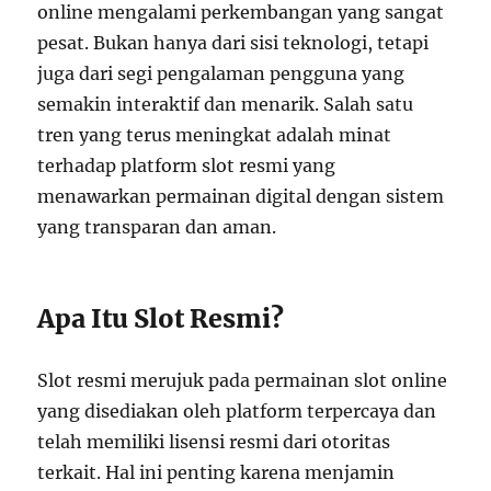
online mengalami perkembangan yang sangat
pesat. Bukan hanya dari sisi teknologi, tetapi
juga dari segi pengalaman pengguna yang
semakin interaktif dan menarik. Salah satu
tren yang terus meningkat adalah minat
terhadap platform slot resmi yang
menawarkan permainan digital dengan sistem
yang transparan dan aman.
Apa Itu Slot Resmi?
Slot resmi merujuk pada permainan slot online
yang disediakan oleh platform terpercaya dan
telah memiliki lisensi resmi dari otoritas
terkait. Hal ini penting karena menjamin