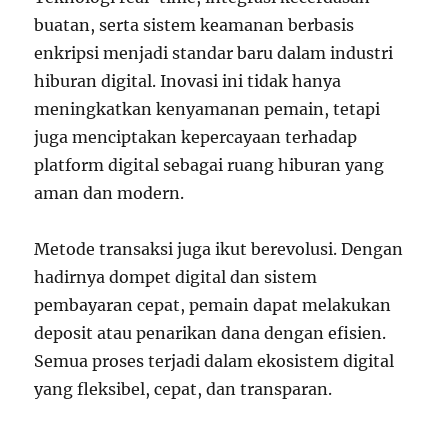
buatan, serta sistem keamanan berbasis
enkripsi menjadi standar baru dalam industri
hiburan digital. Inovasi ini tidak hanya
meningkatkan kenyamanan pemain, tetapi
juga menciptakan kepercayaan terhadap
platform digital sebagai ruang hiburan yang
aman dan modern.
Metode transaksi juga ikut berevolusi. Dengan
hadirnya dompet digital dan sistem
pembayaran cepat, pemain dapat melakukan
deposit atau penarikan dana dengan efisien.
Semua proses terjadi dalam ekosistem digital
yang fleksibel, cepat, dan transparan.