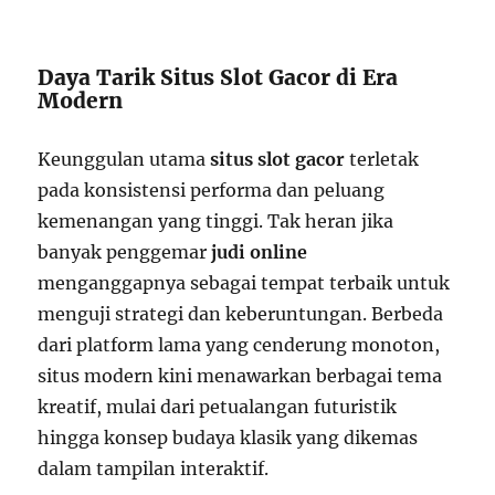
Daya Tarik Situs Slot Gacor di Era
Modern
Keunggulan utama
situs slot gacor
terletak
pada konsistensi performa dan peluang
kemenangan yang tinggi. Tak heran jika
banyak penggemar
judi online
menganggapnya sebagai tempat terbaik untuk
menguji strategi dan keberuntungan. Berbeda
dari platform lama yang cenderung monoton,
situs modern kini menawarkan berbagai tema
kreatif, mulai dari petualangan futuristik
hingga konsep budaya klasik yang dikemas
dalam tampilan interaktif.