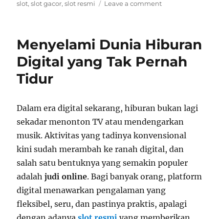
on
on
slot
,
slot gacor
,
slot resmi
Leave a comment
Ritme
Baru
Hiburan
Menyelami Dunia Hiburan
Modern
di
Digital yang Tak Pernah
Dunia
Tidur
Digital
Dalam era digital sekarang, hiburan bukan lagi
sekadar menonton TV atau mendengarkan
musik. Aktivitas yang tadinya konvensional
kini sudah merambah ke ranah digital, dan
salah satu bentuknya yang semakin populer
adalah
judi online
. Bagi banyak orang, platform
digital menawarkan pengalaman yang
fleksibel, seru, dan pastinya praktis, apalagi
dengan adanya
slot resmi
yang memberikan