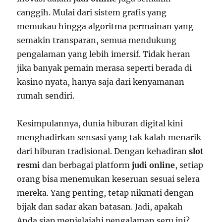
canggih. Mulai dari sistem grafis yang
memukau hingga algoritma permainan yang
semakin transparan, semua mendukung
pengalaman yang lebih imersif. Tidak heran
jika banyak pemain merasa seperti berada di
kasino nyata, hanya saja dari kenyamanan
rumah sendiri.
Kesimpulannya, dunia hiburan digital kini
menghadirkan sensasi yang tak kalah menarik
dari hiburan tradisional. Dengan kehadiran
slot
resmi
dan berbagai platform
judi online
, setiap
orang bisa menemukan keseruan sesuai selera
mereka. Yang penting, tetap nikmati dengan
bijak dan sadar akan batasan. Jadi, apakah
Anda siap menjelajahi pengalaman seru ini?