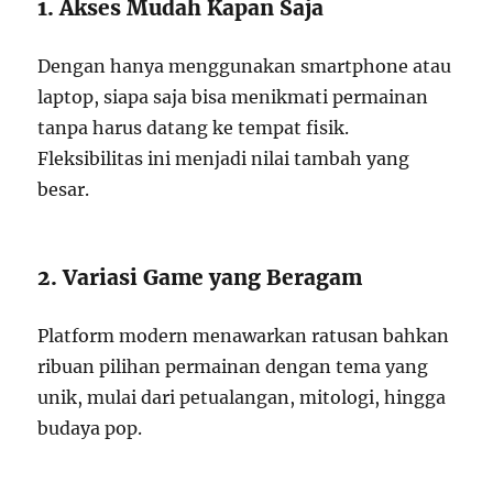
1. Akses Mudah Kapan Saja
Dengan hanya menggunakan smartphone atau
laptop, siapa saja bisa menikmati permainan
tanpa harus datang ke tempat fisik.
Fleksibilitas ini menjadi nilai tambah yang
besar.
2. Variasi Game yang Beragam
Platform modern menawarkan ratusan bahkan
ribuan pilihan permainan dengan tema yang
unik, mulai dari petualangan, mitologi, hingga
budaya pop.