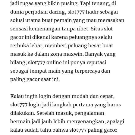
jadi tugas yang bikin pusing. Tapi tenang, di
dunia perjudian daring, slot777 hadir sebagai
solusi utama buat pemain yang mau merasakan
sensasi kemenangan tanpa ribet. Situs slot
gacor ini dikenal karena peluangnya selalu
terbuka lebar, memberi peluang besar buat
masuk ke dalam zona maxwin. Banyak yang
bilang, slot777 online ini punya reputasi
sebagai tempat main yang terpercaya dan
paling gacor saat ini.
Kalau ingin login dengan mudah dan cepat,
slot777 login jadi langkah pertama yang harus
dilakukan. Setelah masuk, pengalaman
bermain jadi jauh lebih menyenangkan, apalagi
kalau sudah tahu bahwa slot777 paling gacor