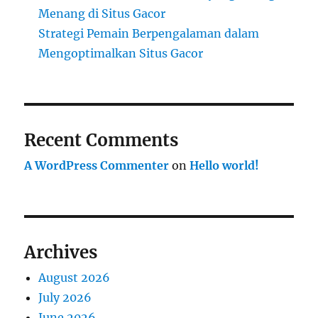
Menang di Situs Gacor
Strategi Pemain Berpengalaman dalam
Mengoptimalkan Situs Gacor
Recent Comments
A WordPress Commenter
on
Hello world!
Archives
August 2026
July 2026
June 2026