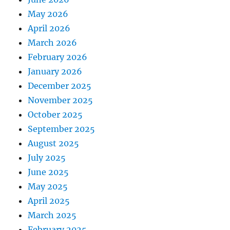
May 2026
April 2026
March 2026
February 2026
January 2026
December 2025
November 2025
October 2025
September 2025
August 2025
July 2025
June 2025
May 2025
April 2025
March 2025
February 2025