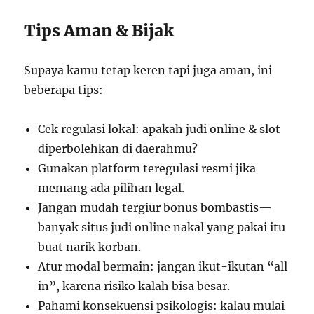
Tips Aman & Bijak
Supaya kamu tetap keren tapi juga aman, ini
beberapa tips:
Cek regulasi lokal: apakah judi online & slot
diperbolehkan di daerahmu?
Gunakan platform teregulasi resmi jika
memang ada pilihan legal.
Jangan mudah tergiur bonus bombastis—
banyak situs judi online nakal yang pakai itu
buat narik korban.
Atur modal bermain: jangan ikut-ikutan “all
in”, karena risiko kalah bisa besar.
Pahami konsekuensi psikologis: kalau mulai