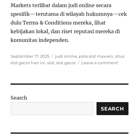
Markets terlibat dalam judi online secara
spesifik—terutama di wilayah hukumnya—cek
dulu Terms & Conditions mereka, lihat
kebijakan lokal, dan riset reputasi mereka di
komunitas independen.
Posted
Tags
September 17, 2025
judi online
,
pola slot maxwin
,
situs
on
on
slot gacor hari ini
,
slot
,
slot gacor
Leave a comment
Kenali
NECSAM
Markets:
Slot
&
Search
Judi
Online,
SEARCH
Apa
yang
Perlu
Kamu