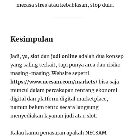
merasa stres atau kebablasan, stop dulu.
Kesimpulan
Jadi, ya,
slot
dan
judi online
adalah dua konsep
yang saling terkait, tapi punya area dan risiko
masing-masing. Website seperti
https://www.necsam.com/markets/
bisa saja
muncul dalam percakapan tentang ekonomi
digital dan platform digital marketplace,
namun belum tentu secara langsung
menyediakan layanan judi atau slot.
Kalau kamu penasaran apakah NECSAM