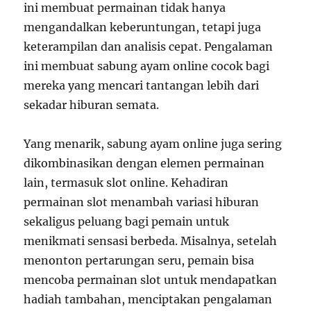
ini membuat permainan tidak hanya
mengandalkan keberuntungan, tetapi juga
keterampilan dan analisis cepat. Pengalaman
ini membuat sabung ayam online cocok bagi
mereka yang mencari tantangan lebih dari
sekadar hiburan semata.
Yang menarik, sabung ayam online juga sering
dikombinasikan dengan elemen permainan
lain, termasuk slot online. Kehadiran
permainan slot menambah variasi hiburan
sekaligus peluang bagi pemain untuk
menikmati sensasi berbeda. Misalnya, setelah
menonton pertarungan seru, pemain bisa
mencoba permainan slot untuk mendapatkan
hadiah tambahan, menciptakan pengalaman