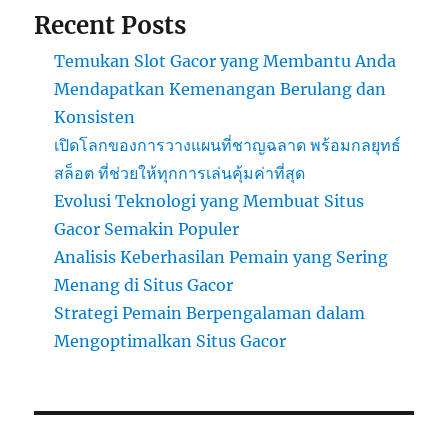
Recent Posts
Temukan Slot Gacor yang Membantu Anda
Mendapatkan Kemenangan Berulang dan
Konsisten
เปิดโลกของการวางแผนที่ชาญฉลาด พร้อมกลยุทธ์
สล็อต ที่ช่วยให้ทุกการเล่นคุ้มค่าที่สุด
Evolusi Teknologi yang Membuat Situs
Gacor Semakin Populer
Analisis Keberhasilan Pemain yang Sering
Menang di Situs Gacor
Strategi Pemain Berpengalaman dalam
Mengoptimalkan Situs Gacor