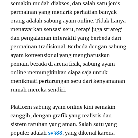
semakin mudah diakses, dan salah satu jenis
permainan yang menarik perhatian banyak
orang adalah sabung ayam online. Tidak hanya
menawarkan sensasi seru, tetapi juga strategi
dan pengalaman interaktif yang berbeda dari
permainan tradisional. Berbeda dengan sabung
ayam konvensional yang mengharuskan
pemain berada di arena fisik, sabung ayam
online memungkinkan siapa saja untuk
menikmati pertarungan seru dari kenyamanan
rumah mereka sendiri.
Platform sabung ayam online kini semakin
canggih, dengan grafik yang realistis dan
sistem taruhan yang aman. Salah satu yang
populer adalah
sv388
, yang dikenal karena