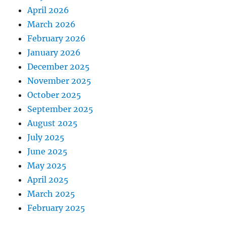
April 2026
March 2026
February 2026
January 2026
December 2025
November 2025
October 2025
September 2025
August 2025
July 2025
June 2025
May 2025
April 2025
March 2025
February 2025