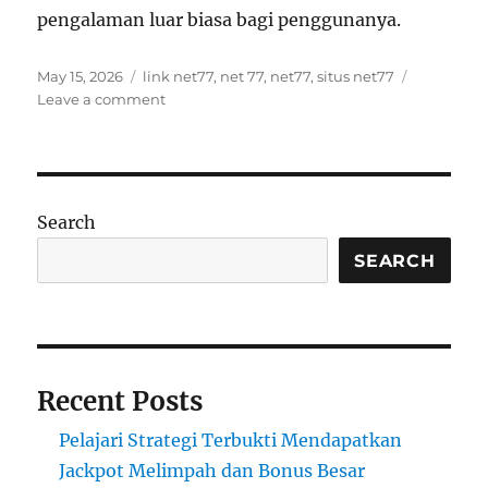
pengalaman luar biasa bagi penggunanya.
Posted
Tags
May 15, 2026
link net77
,
net 77
,
net77
,
situs net77
on
on
Leave a comment
Dapatkan
Strategi
Slot
Online
Paling
Search
Akurat
untuk
SEARCH
Menambah
Peluang
Profit
Harian
Recent Posts
Pelajari Strategi Terbukti Mendapatkan
Jackpot Melimpah dan Bonus Besar