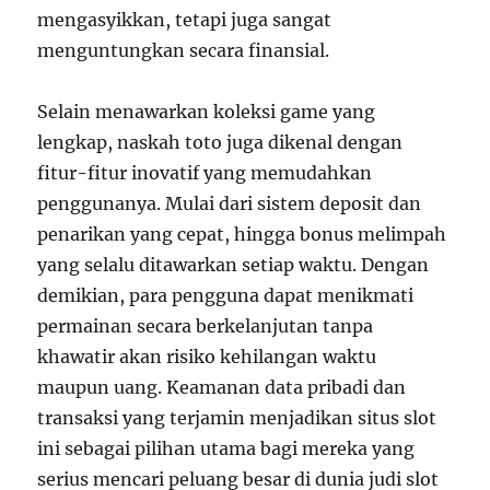
mengasyikkan, tetapi juga sangat
menguntungkan secara finansial.
Selain menawarkan koleksi game yang
lengkap, naskah toto juga dikenal dengan
fitur-fitur inovatif yang memudahkan
penggunanya. Mulai dari sistem deposit dan
penarikan yang cepat, hingga bonus melimpah
yang selalu ditawarkan setiap waktu. Dengan
demikian, para pengguna dapat menikmati
permainan secara berkelanjutan tanpa
khawatir akan risiko kehilangan waktu
maupun uang. Keamanan data pribadi dan
transaksi yang terjamin menjadikan situs slot
ini sebagai pilihan utama bagi mereka yang
serius mencari peluang besar di dunia judi slot