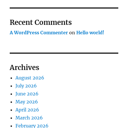
Recent Comments
A WordPress Commenter
on
Hello world!
Archives
August 2026
July 2026
June 2026
May 2026
April 2026
March 2026
February 2026