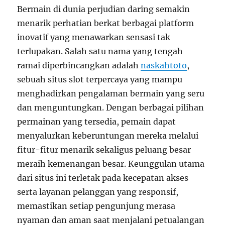
Bermain di dunia perjudian daring semakin
menarik perhatian berkat berbagai platform
inovatif yang menawarkan sensasi tak
terlupakan. Salah satu nama yang tengah
ramai diperbincangkan adalah
naskahtoto
,
sebuah situs slot terpercaya yang mampu
menghadirkan pengalaman bermain yang seru
dan menguntungkan. Dengan berbagai pilihan
permainan yang tersedia, pemain dapat
menyalurkan keberuntungan mereka melalui
fitur-fitur menarik sekaligus peluang besar
meraih kemenangan besar. Keunggulan utama
dari situs ini terletak pada kecepatan akses
serta layanan pelanggan yang responsif,
memastikan setiap pengunjung merasa
nyaman dan aman saat menjalani petualangan