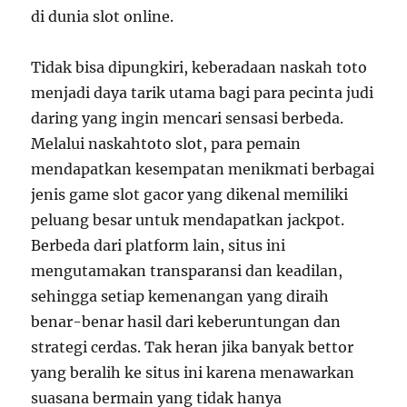
di dunia slot online.
Tidak bisa dipungkiri, keberadaan naskah toto
menjadi daya tarik utama bagi para pecinta judi
daring yang ingin mencari sensasi berbeda.
Melalui naskahtoto slot, para pemain
mendapatkan kesempatan menikmati berbagai
jenis game slot gacor yang dikenal memiliki
peluang besar untuk mendapatkan jackpot.
Berbeda dari platform lain, situs ini
mengutamakan transparansi dan keadilan,
sehingga setiap kemenangan yang diraih
benar-benar hasil dari keberuntungan dan
strategi cerdas. Tak heran jika banyak bettor
yang beralih ke situs ini karena menawarkan
suasana bermain yang tidak hanya