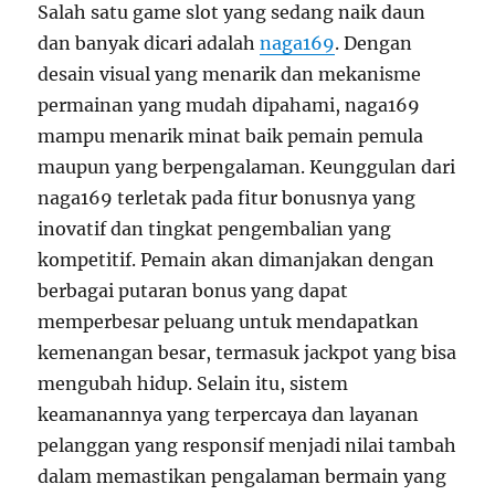
Salah satu game slot yang sedang naik daun
dan banyak dicari adalah
naga169
. Dengan
desain visual yang menarik dan mekanisme
permainan yang mudah dipahami, naga169
mampu menarik minat baik pemain pemula
maupun yang berpengalaman. Keunggulan dari
naga169 terletak pada fitur bonusnya yang
inovatif dan tingkat pengembalian yang
kompetitif. Pemain akan dimanjakan dengan
berbagai putaran bonus yang dapat
memperbesar peluang untuk mendapatkan
kemenangan besar, termasuk jackpot yang bisa
mengubah hidup. Selain itu, sistem
keamanannya yang terpercaya dan layanan
pelanggan yang responsif menjadi nilai tambah
dalam memastikan pengalaman bermain yang