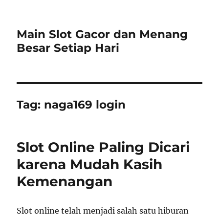
Main Slot Gacor dan Menang
Besar Setiap Hari
Tag:
naga169 login
Slot Online Paling Dicari
karena Mudah Kasih
Kemenangan
Slot online telah menjadi salah satu hiburan