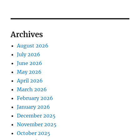
Archives
August 2026
July 2026
June 2026
May 2026
April 2026
March 2026
February 2026
January 2026
December 2025
November 2025
October 2025