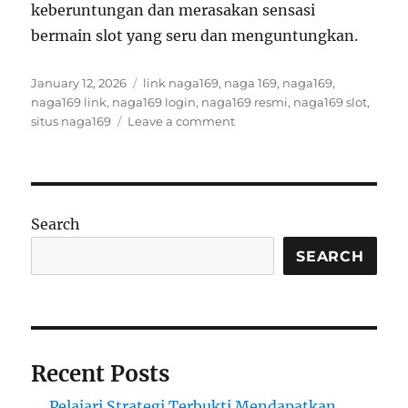
keberuntungan dan merasakan sensasi
bermain slot yang seru dan menguntungkan.
Posted
Tags
January 12, 2026
link naga169
,
naga 169
,
naga169
,
on
naga169 link
,
naga169 login
,
naga169 resmi
,
naga169 slot
,
on
situs naga169
Leave a comment
Slot
Online
Paling
Dicari
karena
Search
Mudah
Kasih
SEARCH
Kemenangan
Recent Posts
Pelajari Strategi Terbukti Mendapatkan