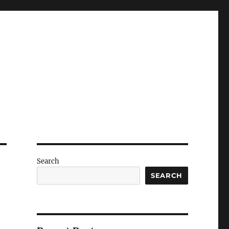
Search
SEARCH