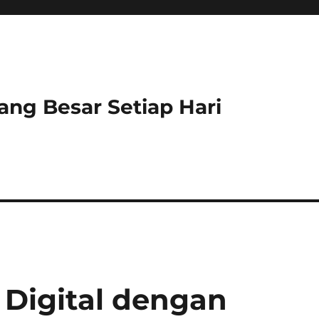
ang Besar Setiap Hari
 Digital dengan