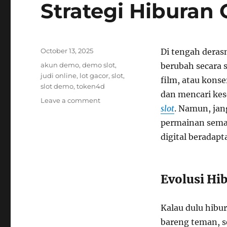
Strategi Hiburan 
Posted
October 13, 2025
Di tengah deras
on
Tags
akun demo
,
demo slot
,
berubah secara s
judi online
,
lot gacor
,
slot
,
film, atau konse
slot demo
,
token4d
dan mencari kes
on
Leave a comment
slot
. Namun, jan
Melangkah
di
permainan semat
Era
digital beradap
Digital
dengan
Strategi
Hiburan
Evolusi Hi
Cerdas
Kalau dulu hibu
bareng teman, 