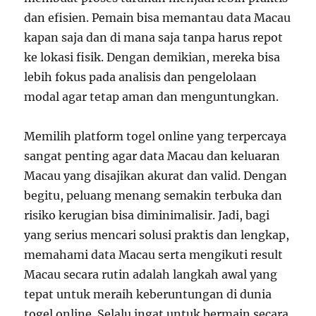
dan efisien. Pemain bisa memantau data Macau
kapan saja dan di mana saja tanpa harus repot
ke lokasi fisik. Dengan demikian, mereka bisa
lebih fokus pada analisis dan pengelolaan
modal agar tetap aman dan menguntungkan.
Memilih platform togel online yang terpercaya
sangat penting agar data Macau dan keluaran
Macau yang disajikan akurat dan valid. Dengan
begitu, peluang menang semakin terbuka dan
risiko kerugian bisa diminimalisir. Jadi, bagi
yang serius mencari solusi praktis dan lengkap,
memahami data Macau serta mengikuti result
Macau secara rutin adalah langkah awal yang
tepat untuk meraih keberuntungan di dunia
togel online. Selalu ingat untuk bermain secara