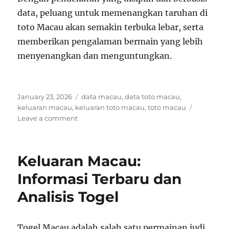
data, peluang untuk memenangkan taruhan di
toto Macau akan semakin terbuka lebar, serta
memberikan pengalaman bermain yang lebih
menyenangkan dan menguntungkan.
Posted
Tags
January 23, 2026
data macau
,
data toto macau
,
on
keluaran macau
,
keluaran toto macau
,
toto macau
on
Leave a comment
Toto
Macau
Tanpa
Keluaran Macau:
Spekulasi
Angka
Informasi Terbaru dan
Analisis Togel
Togel Macau adalah salah satu permainan judi