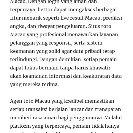
Macau. Dengan login yang aman dan
terpercaya, bettor dapat mengakses berbagai
fitur menarik seperti live result Macau, prediksi
angka, dan riwayat pengeluaran. Situs toto
Macau yang profesional menawarkan layanan
pelanggan yang responsif, serta sistem
keamanan yang solid agar data pribadi tetap
terlindungi. Dengan demikian, setiap pemain
dapat fokus bermain tanpa harus khawatir
akan keamanan informasi dan keakuratan data
yang mereka terima.
Agen toto Macau yang kredibel memastikan
setiap transaksi berjalan lancar dan transparan,
memberi rasa aman bagi penggunanya. Melalui
platform yang terpercaya, pemain tidak hanya