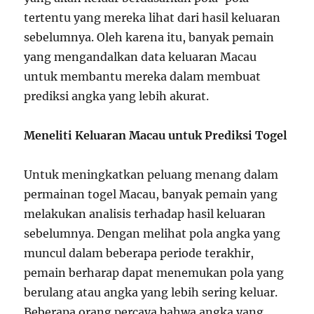
tertentu yang mereka lihat dari hasil keluaran
sebelumnya. Oleh karena itu, banyak pemain
yang mengandalkan data keluaran Macau
untuk membantu mereka dalam membuat
prediksi angka yang lebih akurat.
Meneliti Keluaran Macau untuk Prediksi Togel
Untuk meningkatkan peluang menang dalam
permainan togel Macau, banyak pemain yang
melakukan analisis terhadap hasil keluaran
sebelumnya. Dengan melihat pola angka yang
muncul dalam beberapa periode terakhir,
pemain berharap dapat menemukan pola yang
berulang atau angka yang lebih sering keluar.
Beberapa orang percaya bahwa angka yang