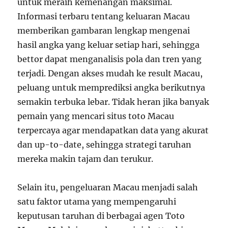
untuk meraih kemenangan maksimal.
Informasi terbaru tentang keluaran Macau
memberikan gambaran lengkap mengenai
hasil angka yang keluar setiap hari, sehingga
bettor dapat menganalisis pola dan tren yang
terjadi. Dengan akses mudah ke result Macau,
peluang untuk memprediksi angka berikutnya
semakin terbuka lebar. Tidak heran jika banyak
pemain yang mencari situs toto Macau
terpercaya agar mendapatkan data yang akurat
dan up-to-date, sehingga strategi taruhan
mereka makin tajam dan terukur.
Selain itu, pengeluaran Macau menjadi salah
satu faktor utama yang mempengaruhi
keputusan taruhan di berbagai agen Toto