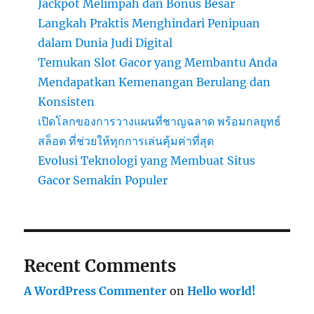
Jackpot Melimpah dan Bonus Besar
Langkah Praktis Menghindari Penipuan
dalam Dunia Judi Digital
Temukan Slot Gacor yang Membantu Anda
Mendapatkan Kemenangan Berulang dan
Konsisten
เปิดโลกของการวางแผนที่ชาญฉลาด พร้อมกลยุทธ์
สล็อต ที่ช่วยให้ทุกการเล่นคุ้มค่าที่สุด
Evolusi Teknologi yang Membuat Situs
Gacor Semakin Populer
Recent Comments
A WordPress Commenter
on
Hello world!