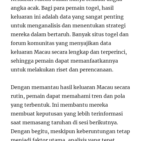
angka acak. Bagi para pemain togel, hasil
keluaran ini adalah data yang sangat penting
untuk menganalisis dan menentukan strategi
mereka dalam bertaruh. Banyak situs togel dan
forum komunitas yang menyajikan data
keluaran Macau secara lengkap dan terperinci,
sehingga pemain dapat memanfaatkannya
untuk melakukan riset dan perencanaan.
Dengan memantau hasil keluaran Macau secara
rutin, pemain dapat memahami tren dan pola
yang terbentuk. Ini membantu mereka
membuat keputusan yang lebih terinformasi
saat memasang taruhan di sesi berikutnya.
Dengan begitu, meskipun keberuntungan tetap
menjadi faktor utama, analisis yang tepat