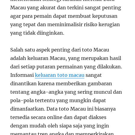
Macau yang akurat dan terkini sangat penting
agar para pemain dapat membuat keputusan
yang tepat dan meminimalisir risiko kerugian
yang tidak diinginkan.
Salah satu aspek penting dari toto Macau
adalah keluaran Macau, yang merupakan hasil
dari setiap putaran permainan yang dilakukan.
Informasi
keluaran toto macau
sangat
dinantikan karena memberikan gambaran
tentang angka-angka yang sering muncul dan
pola-pola tertentu yang mungkin dapat
dimanfaatkan. Data toto Macau ini biasanya
tersedia secara online dan dapat diakses
dengan mudah oleh siapa saja yang ingin
memantau tren angka dan memperkirakan