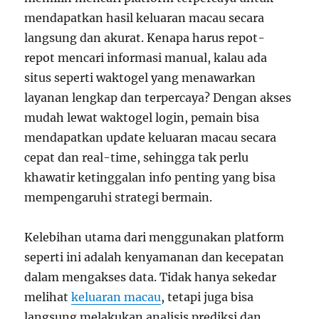
mendapatkan hasil keluaran macau secara
langsung dan akurat. Kenapa harus repot-
repot mencari informasi manual, kalau ada
situs seperti waktogel yang menawarkan
layanan lengkap dan terpercaya? Dengan akses
mudah lewat waktogel login, pemain bisa
mendapatkan update keluaran macau secara
cepat dan real-time, sehingga tak perlu
khawatir ketinggalan info penting yang bisa
mempengaruhi strategi bermain.
Kelebihan utama dari menggunakan platform
seperti ini adalah kenyamanan dan kecepatan
dalam mengakses data. Tidak hanya sekedar
melihat
keluaran macau
, tetapi juga bisa
langsung melakukan analisis prediksi dan