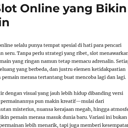
lot Online yang Bikin
in
nline selalu punya tempat spesial di hati para pencari
n seru. Tanpa perlu strategi yang ribet, slot menawarka
main yang ringan namun tetap memacu adrenalin. Setia
eluang yang berbeda, dan justru elemen ketidakpastian
n pemain merasa tertantang buat mencoba lagi dan lagi.
r dengan visual yang jauh lebih hidup dibanding versi
 permainannya pun makin kreatif—mulai dari
hutan misterius, nuansa kerajaan megah, hingga atmosf
bikin pemain merasa masuk dunia baru. Variasi ini bukan
ermainan lebih menarik, tapi juga memberi kesempata