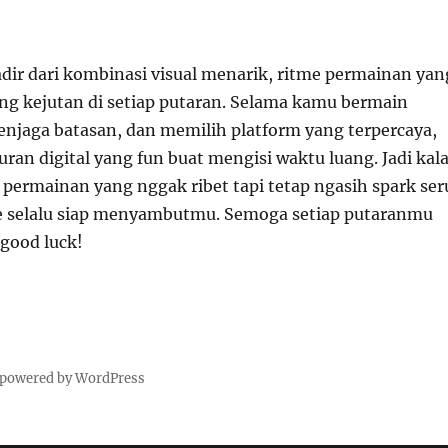
adir dari kombinasi visual menarik, ritme permainan yan
ang kejutan di setiap putaran. Selama kamu bermain
enjaga batasan, dan memilih platform yang terpercaya,
iburan digital yang fun buat mengisi waktu luang. Jadi kal
 permainan yang nggak ribet tapi tetap ngasih spark ser
ne selalu siap menyambutmu. Semoga setiap putaranmu
good luck!
 powered by WordPress