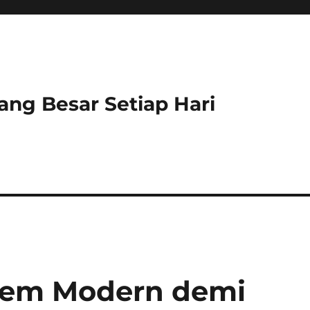
ang Besar Setiap Hari
tem Modern demi