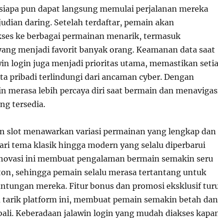
 siapa pun dapat langsung memulai perjalanan mereka
udian daring. Setelah terdaftar, pemain akan
ses ke berbagai permainan menarik, termasuk
yang menjadi favorit banyak orang. Keamanan data saat
in login juga menjadi prioritas utama, memastikan seti
ta pribadi terlindungi dari ancaman cyber. Dengan
n merasa lebih percaya diri saat bermain dan menavigas
ang tersedia.
awin slot menawarkan variasi permainan yang lengkap dan
dari tema klasik hingga modern yang selalu diperbarui
 Inovasi ini membuat pengalaman bermain semakin seru
on, sehingga pemain selalu merasa tertantang untuk
tungan mereka. Fitur bonus dan promosi eksklusif tur
tarik platform ini, membuat pemain semakin betah dan
bali. Keberadaan jalawin login yang mudah diakses kapa