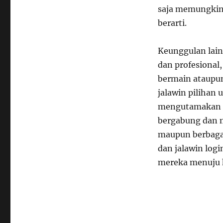
saja memungkin
berarti.
Keunggulan lain
dan profesional
bermain ataupu
jalawin pilihan
mengutamakan k
bergabung dan m
maupun berbagai
dan jalawin log
mereka menuju 