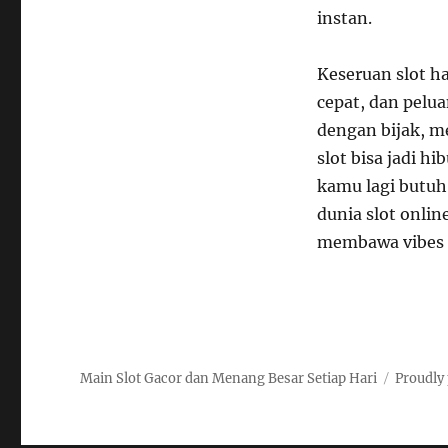
instan.
Keseruan slot h
cepat, dan pelu
dengan bijak, m
slot bisa jadi h
kamu lagi butuh
dunia slot onli
membawa vibes 
Main Slot Gacor dan Menang Besar Setiap Hari
Proudly