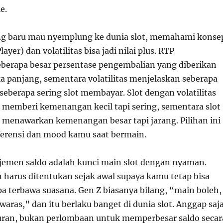
e.
ng baru mau nyemplung ke dunia slot, memahami konse
ayer) dan volatilitas bisa jadi nilai plus. RTP
erapa besar persentase pengembalian yang diberikan
ka panjang, sementara volatilitas menjelaskan seberapa
 seberapa sering slot membayar. Slot dengan volatilitas
 memberi kemenangan kecil tapi sering, sementara slot
gi menawarkan kemenangan besar tapi jarang. Pilihan ini
eferensi dan mood kamu saat bermain.
ajemen saldo adalah kunci main slot dengan nyaman.
 harus ditentukan sejak awal supaya kamu tetap bisa
pa terbawa suasana. Gen Z biasanya bilang, “main boleh,
 waras,” dan itu berlaku banget di dunia slot. Anggap saj
buran, bukan perlombaan untuk memperbesar saldo secar