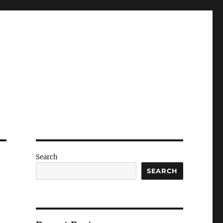
Search
SEARCH