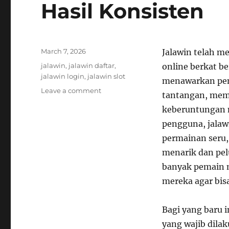
Hasil Konsisten
Posted
March 7, 2026
Jalawin telah m
on
Tags
jalawin
,
jalawin daftar
,
online berkat be
jalawin login
,
jalawin slot
menawarkan pen
on
Leave a comment
tantangan, mem
Maksimalkan
keberuntungan m
Sistem
Modern
pengguna, jalaw
demi
permainan seru,
Hasil
menarik dan pel
Konsisten
banyak pemain 
mereka agar bis
Bagi yang baru 
yang wajib dila