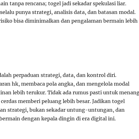
ain tanpa rencana; togel jadi sekadar spekulasi liar.
lalu punya strategi, analisis data, dan batasan modal.
risiko bisa diminimalkan dan pengalaman bermain lebih
lah perpaduan strategi, data, dan kontrol diri.
ran hk, membaca pola angka, dan mengelola modal
an lebih terukur. Tidak ada rumus pasti untuk menang
 cerdas memberi peluang lebih besar. Jadikan togel
an strategi, bukan sekadar untung-untungan, dan
bermain dengan kepala dingin di era digital ini.