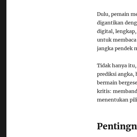
Angka
dan
Dulu, pemain me
Maksimalkan
Cuan
digantikan denga
digital, lengka
untuk membaca 
jangka pendek 
Tidak hanya itu,
prediksi angka, 
bermain bergeser
kritis: memband
menentukan pili
Pentingn