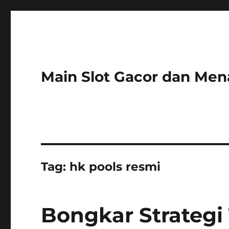
Main Slot Gacor dan Men
Tag:
hk pools resmi
Bongkar Strategi 