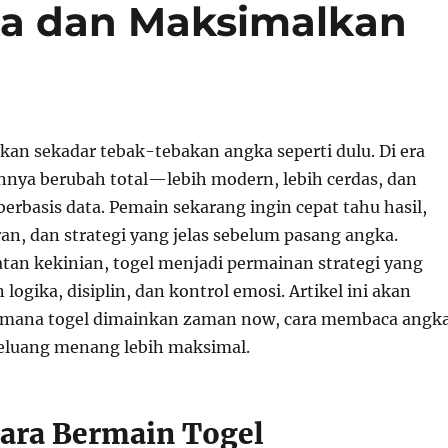
ka dan Maksimalkan
ukan sekadar tebak-tebakan angka seperti dulu. Di era
innya berubah total—lebih modern, lebih cerdas, dan
 berbasis data. Pemain sekarang ingin cepat tahu hasil,
ran, dan strategi yang jelas sebelum pasang angka.
an kekinian, togel menjadi permainan strategi yang
gika, disiplin, dan kontrol emosi. Artikel ini akan
mana togel dimainkan zaman now, cara membaca angka
 peluang menang lebih maksimal.
Cara Bermain Togel