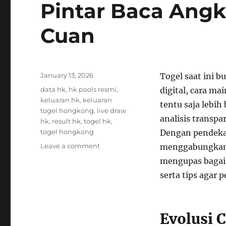
Pintar Baca Ang
Cuan
Posted
January 13, 2026
Togel saat ini b
on
Tags
data hk
,
hk pools resmi
,
digital, cara ma
keluaran hk
,
keluaran
tentu saja lebih
togel hongkong
,
live draw
analisis transpa
hk
,
result hk
,
togel hk
,
togel hongkong
Dengan pendekat
on
Leave a comment
menggabungkan lo
Bongkar
mengupas bagai
Strategi
serta tips agar
Togel
Kekinian:
Cara
Pintar
Evolusi 
Baca