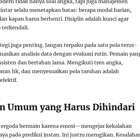
modern tidak hanya soal angka, tapi juga manajemen
intar selalu menetapkan batas: berapa modal harian,
, dan kapan harus berhenti. Disiplin adalah kunci agar
 terkendali.
rategi juga penting. Jangan terpaku pada satu pola terus-
asikan analisis data dengan evaluasi rutin. Pemain yan
nsisten dan bertahan lama. Mengikuti tren angka,
ran hk, dan menyesuaikan pola taruhan adalah
fektif.
n Umum yang Harus Dihindari
tergoda bermain karena emosi—mengejar kekalahan
caya pada prediksi instan. Ini justru merugikan. Kesalaha