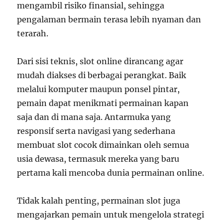
mengambil risiko finansial, sehingga
pengalaman bermain terasa lebih nyaman dan
terarah.
Dari sisi teknis, slot online dirancang agar
mudah diakses di berbagai perangkat. Baik
melalui komputer maupun ponsel pintar,
pemain dapat menikmati permainan kapan
saja dan di mana saja. Antarmuka yang
responsif serta navigasi yang sederhana
membuat slot cocok dimainkan oleh semua
usia dewasa, termasuk mereka yang baru
pertama kali mencoba dunia permainan online.
Tidak kalah penting, permainan slot juga
mengajarkan pemain untuk mengelola strategi