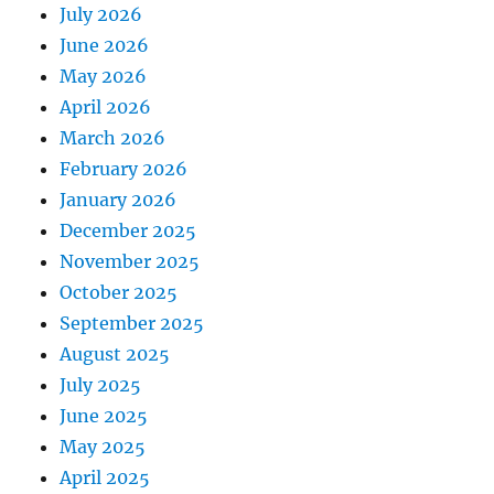
July 2026
June 2026
May 2026
April 2026
March 2026
February 2026
January 2026
December 2025
November 2025
October 2025
September 2025
August 2025
July 2025
June 2025
May 2025
April 2025