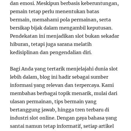
dan emosi. Meskipun berbasis keberuntungan,
pemain tetap perlu menentukan batas
bermain, memahami pola permainan, serta
bersikap bijak dalam mengambil keputusan.
Pendekatan ini menjadikan slot bukan sekadar
hiburan, tetapi juga sarana melatih
kedisiplinan dan pengendalian diri.
Bagi Anda yang tertarik menjelajahi dunia slot
lebih dalam, blog ini hadir sebagai sumber
informasi yang relevan dan terpercaya. Kami
membahas berbagai topik menarik, mulai dari
ulasan permainan, tips bermain yang
bertanggung jawab, hingga tren terbaru di
industri slot online. Dengan gaya bahasa yang
santai namun tetap informatif, setiap artikel