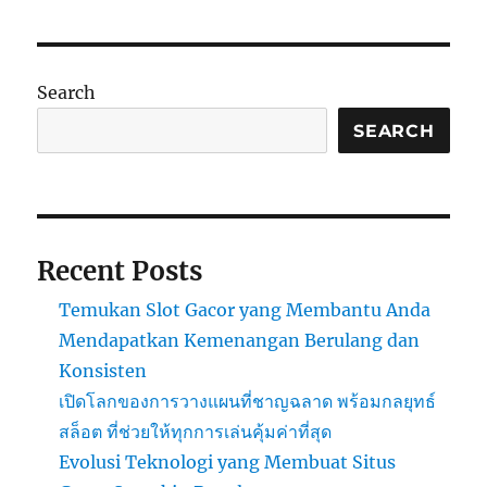
Dunia
Slot
Online:
Hiburan
Search
Modern
dengan
SEARCH
Peluang
Menarik
Recent Posts
Temukan Slot Gacor yang Membantu Anda
Mendapatkan Kemenangan Berulang dan
Konsisten
เปิดโลกของการวางแผนที่ชาญฉลาด พร้อมกลยุทธ์
สล็อต ที่ช่วยให้ทุกการเล่นคุ้มค่าที่สุด
Evolusi Teknologi yang Membuat Situs