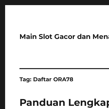
Main Slot Gacor dan Men
Tag:
Daftar ORA78
Panduan Lengkap