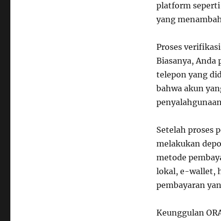
platform seperti
yang menambah 
Proses verifikas
Biasanya, Anda 
telepon yang di
bahwa akun yang
penyalahgunaan 
Setelah proses p
melakukan depo
metode pembaya
lokal, e-wallet,
pembayaran yan
Keunggulan ORA7