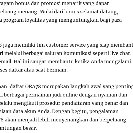
agam bonus dan promosi menarik yang dapat
luang menang. Mulai dari bonus selamat datang,
a program loyalitas yang menguntungkan bagi para
78 juga memiliki tim customer service yang siap memban
ri melalui berbagai saluran komunikasi seperti live chat,
mail. Hal ini sangat membantu ketika Anda mengalami
ses daftar atau saat bermain.
han, daftar ORA78 merupakan langkah awal yang pentin
i berbagai permainan judi online dengan nyaman dan
selalu mengikuti prosedur pendaftaran yang benar dan
iaan data akun Anda. Dengan begitu, pengalaman
78 akan menjadi lebih menyenangkan dan berpeluang
ntungan besar.