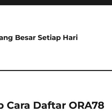
ang Besar Setiap Hari
 Cara Daftar ORA78