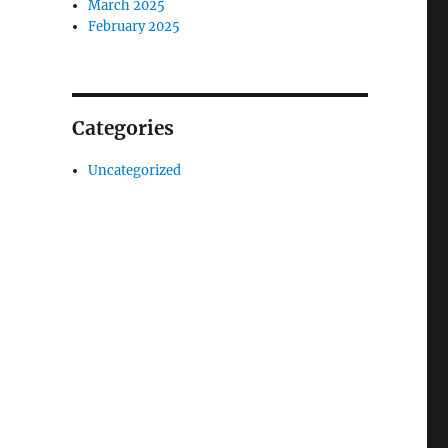
March 2025
February 2025
Categories
Uncategorized