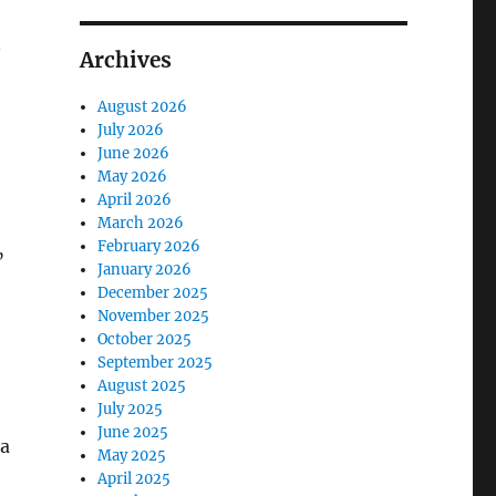
n
Archives
August 2026
July 2026
June 2026
May 2026
April 2026
March 2026
February 2026
”
January 2026
December 2025
November 2025
October 2025
September 2025
August 2025
July 2025
June 2025
ga
May 2025
April 2025