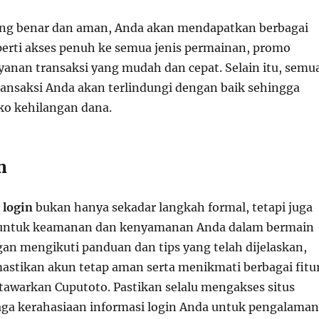
ang benar dan aman, Anda akan mendapatkan berbagai
erti akses penuh ke semua jenis permainan, promo
ayanan transaksi yang mudah dan cepat. Selain itu, semu
ransaksi Anda akan terlindungi dengan baik sehingga
ko kehilangan dana.
n
 login
bukan hanya sekadar langkah formal, tetapi juga
 untuk keamanan dan kenyamanan Anda dalam bermain
gan mengikuti panduan dan tips yang telah dijelaskan,
stikan akun tetap aman serta menikmati berbagai fitu
tawarkan Cuputoto. Pastikan selalu mengakses situs
ga kerahasiaan informasi login Anda untuk pengalaman