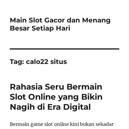
Main Slot Gacor dan Menang
Besar Setiap Hari
Tag:
calo22 situs
Rahasia Seru Bermain
Slot Online yang Bikin
Nagih di Era Digital
Bermain game slot online kini bukan sekadar