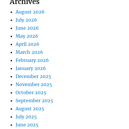
Archives
August 2026
July 2026
June 2026
May 2026
April 2026
March 2026
February 2026
January 2026
December 2025
November 2025
October 2025
September 2025
August 2025
July 2025
June 2025