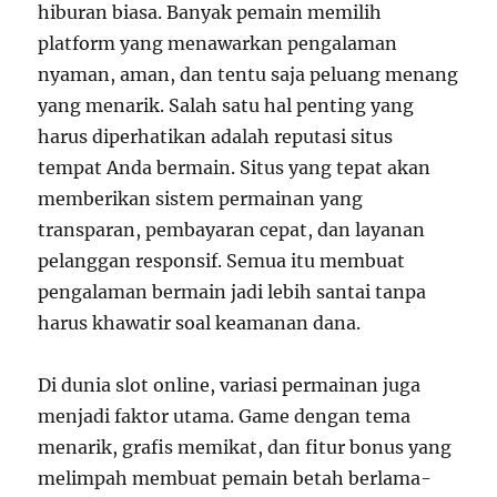
hiburan biasa. Banyak pemain memilih
platform yang menawarkan pengalaman
nyaman, aman, dan tentu saja peluang menang
yang menarik. Salah satu hal penting yang
harus diperhatikan adalah reputasi situs
tempat Anda bermain. Situs yang tepat akan
memberikan sistem permainan yang
transparan, pembayaran cepat, dan layanan
pelanggan responsif. Semua itu membuat
pengalaman bermain jadi lebih santai tanpa
harus khawatir soal keamanan dana.
Di dunia slot online, variasi permainan juga
menjadi faktor utama. Game dengan tema
menarik, grafis memikat, dan fitur bonus yang
melimpah membuat pemain betah berlama-