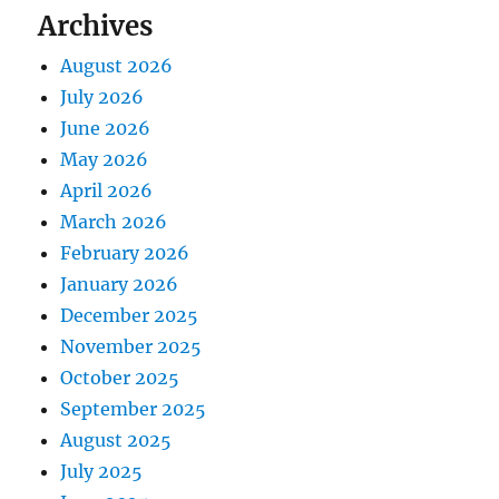
Archives
August 2026
July 2026
June 2026
May 2026
April 2026
March 2026
February 2026
January 2026
December 2025
November 2025
October 2025
September 2025
August 2025
July 2025