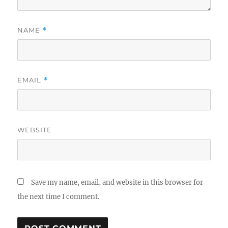
NAME
*
EMAIL
*
WEBSITE
Save my name, email, and website in this browser for
the next time I comment.