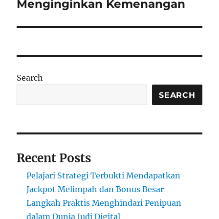
Menginginkan Kemenangan
Search
SEARCH
Recent Posts
Pelajari Strategi Terbukti Mendapatkan
Jackpot Melimpah dan Bonus Besar
Langkah Praktis Menghindari Penipuan
dalam Dunia Judi Digital