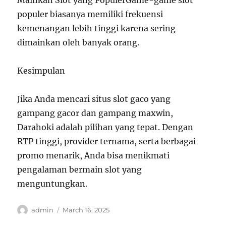
Mainkan Slot yang PopulerGame-game slot
populer biasanya memiliki frekuensi
kemenangan lebih tinggi karena sering
dimainkan oleh banyak orang.
Kesimpulan
Jika Anda mencari situs slot gaco yang
gampang gacor dan gampang maxwin,
Darahoki adalah pilihan yang tepat. Dengan
RTP tinggi, provider ternama, serta berbagai
promo menarik, Anda bisa menikmati
pengalaman bermain slot yang
menguntungkan.
Author
Posted
admin
March 16, 2025
on