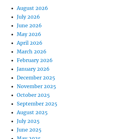
August 2026
July 2026
June 2026
May 2026
April 2026
March 2026
February 2026
January 2026
December 2025
November 2025
October 2025
September 2025
August 2025
July 2025
June 2025
May 2025