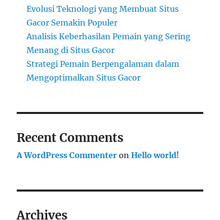
Evolusi Teknologi yang Membuat Situs
Gacor Semakin Populer
Analisis Keberhasilan Pemain yang Sering
Menang di Situs Gacor
Strategi Pemain Berpengalaman dalam
Mengoptimalkan Situs Gacor
Recent Comments
A WordPress Commenter
on
Hello world!
Archives