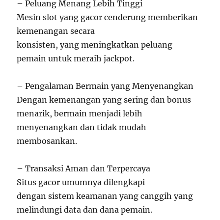
– Peluang Menang Lebih Tinggi
Mesin slot yang gacor cenderung memberikan
kemenangan secara
konsisten, yang meningkatkan peluang
pemain untuk meraih jackpot.
– Pengalaman Bermain yang Menyenangkan
Dengan kemenangan yang sering dan bonus
menarik, bermain menjadi lebih
menyenangkan dan tidak mudah
membosankan.
– Transaksi Aman dan Terpercaya
Situs gacor umumnya dilengkapi
dengan sistem keamanan yang canggih yang
melindungi data dan dana pemain.