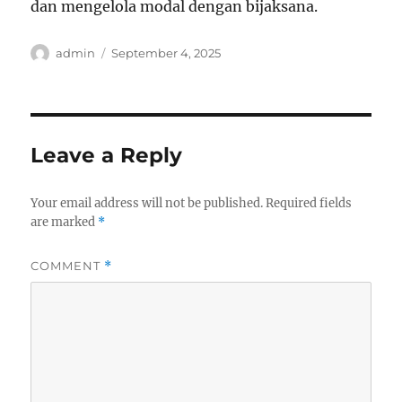
dan mengelola modal dengan bijaksana.
Author
Posted
admin
September 4, 2025
on
Leave a Reply
Your email address will not be published.
Required fields
are marked
*
COMMENT
*