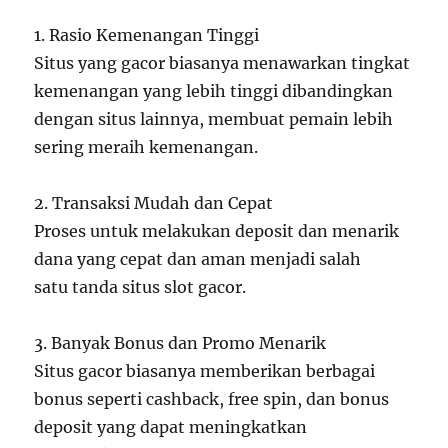
1. Rasio Kemenangan Tinggi
Situs yang gacor biasanya menawarkan tingkat
kemenangan yang lebih tinggi dibandingkan
dengan situs lainnya, membuat pemain lebih
sering meraih kemenangan.
2. Transaksi Mudah dan Cepat
Proses untuk melakukan deposit dan menarik
dana yang cepat dan aman menjadi salah
satu tanda situs slot gacor.
3. Banyak Bonus dan Promo Menarik
Situs gacor biasanya memberikan berbagai
bonus seperti cashback, free spin, dan bonus
deposit yang dapat meningkatkan