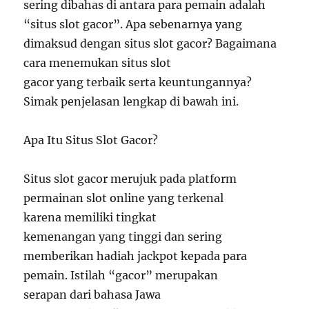
sering dibahas di antara para pemain adalah
“situs slot gacor”. Apa sebenarnya yang
dimaksud dengan situs slot gacor? Bagaimana
cara menemukan situs slot
gacor yang terbaik serta keuntungannya?
Simak penjelasan lengkap di bawah ini.
Apa Itu Situs Slot Gacor?
Situs slot gacor merujuk pada platform
permainan slot online yang terkenal
karena memiliki tingkat
kemenangan yang tinggi dan sering
memberikan hadiah jackpot kepada para
pemain. Istilah “gacor” merupakan
serapan dari bahasa Jawa