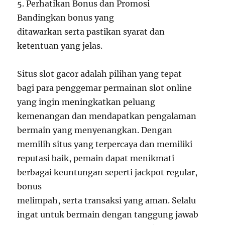
5. Perhatikan Bonus dan Promosi
Bandingkan bonus yang
ditawarkan serta pastikan syarat dan
ketentuan yang jelas.
Situs slot gacor adalah pilihan yang tepat
bagi para penggemar permainan slot online
yang ingin meningkatkan peluang
kemenangan dan mendapatkan pengalaman
bermain yang menyenangkan. Dengan
memilih situs yang terpercaya dan memiliki
reputasi baik, pemain dapat menikmati
berbagai keuntungan seperti jackpot regular,
bonus
melimpah, serta transaksi yang aman. Selalu
ingat untuk bermain dengan tanggung jawab