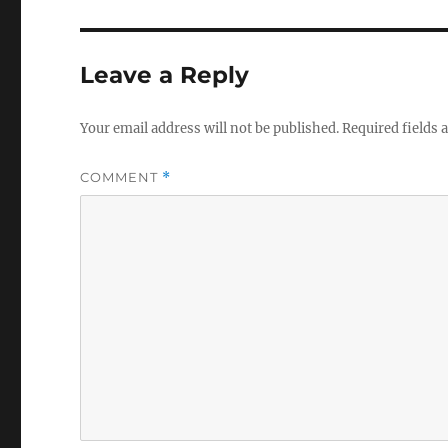
Leave a Reply
Your email address will not be published.
Required fields
COMMENT
*