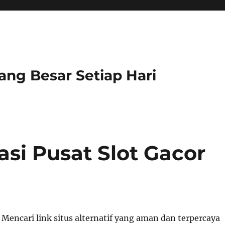
ang Besar Setiap Hari
kasi Pusat Slot Gacor
Mencari link situs alternatif yang aman dan terpercaya