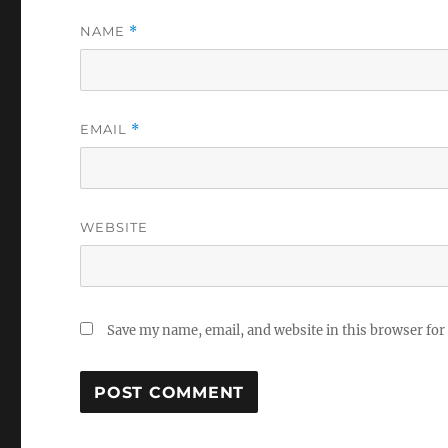
NAME
*
EMAIL
*
WEBSITE
Save my name, email, and website in this browser for