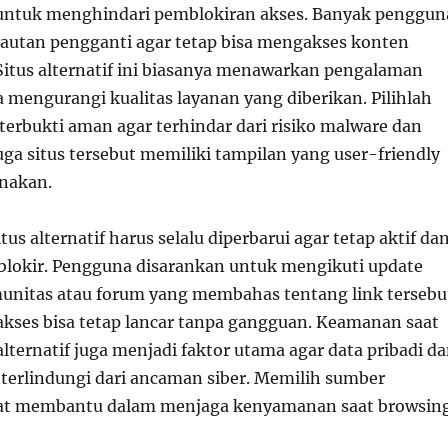
 untuk menghindari pemblokiran akses. Banyak penggun
utan pengganti agar tetap bisa mengakses konten
 Situs alternatif ini biasanya menawarkan pengalaman
 mengurangi kualitas layanan yang diberikan. Pilihlah
terbukti aman agar terhindar dari risiko malware dan
juga situs tersebut memiliki tampilan yang user-friendly
nakan.
situs alternatif harus selalu diperbarui agar tetap aktif da
blokir. Pengguna disarankan untuk mengikuti update
munitas atau forum yang membahas tentang link tersebu
akses bisa tetap lancar tanpa gangguan. Keamanan saat
ternatif juga menjadi faktor utama agar data pribadi d
 terlindungi dari ancaman siber. Memilih sumber
gat membantu dalam menjaga kenyamanan saat browsing