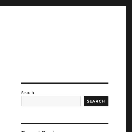
Search
SEARCH