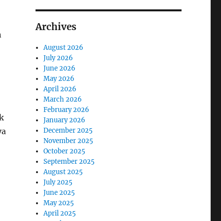
Archives
n
August 2026
July 2026
June 2026
May 2026
April 2026
March 2026
February 2026
ak
January 2026
ya
December 2025
November 2025
October 2025
September 2025
August 2025
July 2025
June 2025
May 2025
April 2025