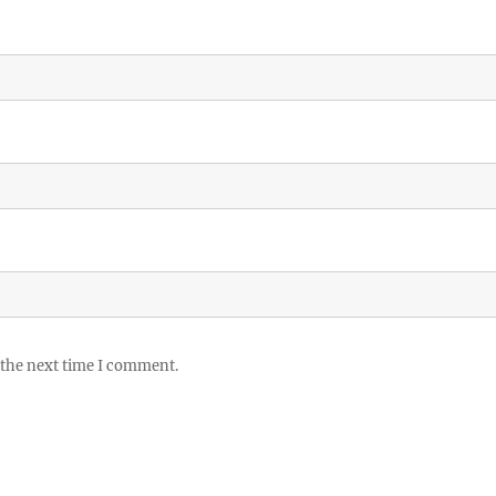
 the next time I comment.