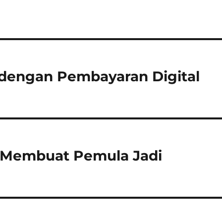
k dengan Pembayaran Digital
ti Membuat Pemula Jadi