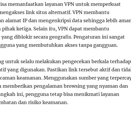
bisa memanfaatkan layanan VPN untuk memperkuat
engakses link situs alternatif. VPN membantu
 alamat IP dan mengenkripsi data sehingga lebih ama
 pihak ketiga. Selain itu, VPN dapat membantu
yang diblokir secara geografis. Pengaturan ini sangat
ngguna yang membutuhkan akses tanpa gangguan.
ng untuk selalu melakukan pengecekan berkala terhadap
natif yang digunakan. Pastikan link tersebut aktif dan tid
caman keamanan. Menggunakan sumber yang terperca
an memberikan pengalaman browsing yang nyaman dan
ngkah ini, pengguna tetap bisa menikmati layanan
ambatan dan risiko keamanan.